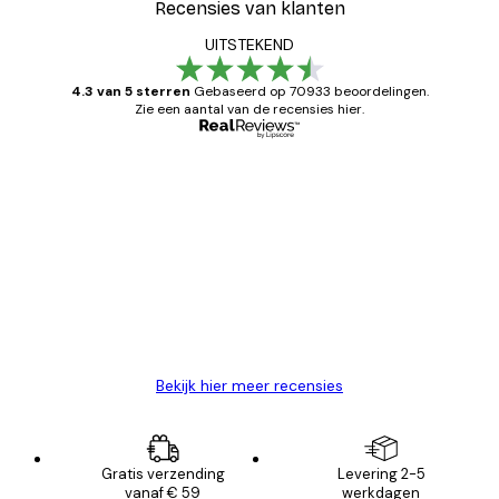
Recensies van klanten
UITSTEKEND
4.3 van 5 sterren
Gebaseerd op 70933 beoordelingen.
Zie een aantal van de recensies hier.
Geverifieerde koper
Recensies
van
Zeer tevreden
klanten
26 mei
Brenda W
Bekijk hier meer recensies
Gratis verzending
Levering 2-5
vanaf € 59
werkdagen