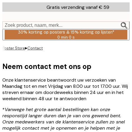
Skip
Gratis verzending vanaf € 59
to
main
content.
Zoek product, naam, merk...
30% korting op posters & 15% korting op lijsten*
0 min
0 s
Geldig
tot:
▸
Poster Store
Contact
2026-
08-
06
Neem contact met ons op
Onze klantenservice beantwoordt uw verzoeken van
Maandag tot en met Vrijdag van 8.00 uur tot 17.00 uur. Wij
streven ernaar om doordeweeks binnen 24 uur en in het
weekend binnen 48 uur te antwoorden
*
Vanwege het grote aantal bestellingen kan onze
responstijd langer duren dan je van ons gewend bent.
Onze medewerkers van de klantenservice zullen zo snel
mogelijk contact met je opnemen en je helpen met je