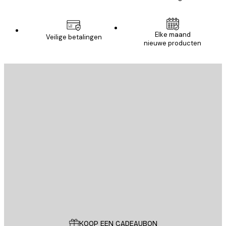
Elke maand
Veilige betalingen
nieuwe producten
E-mail
VERSTUUR
Store
Poster Store
Klantenservice
KOOP EEN CADEAUBON