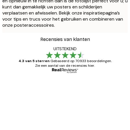
en opnieuw in te richten dan is de fotolijst perfect voor u; u
kunt dan gemakkelijk uw posters en schilderijen
verplaatsen en afwisselen. Bekijk onze inspiratiepagina’s
voor tips en trucs voor het gebruiken en combineren van
onze posteraccessoires.
Recensies van klanten
UITSTEKEND
4.3 van 5 sterren
Gebaseerd op 70933 beoordelingen.
Zie een aantal van de recensies hier.
Geverifieerde koper
Recensies
van
Zeer tevreden
klanten
26 mei
Brenda W