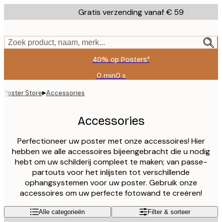
Skip
Gratis verzending vanaf € 59
to
main
content.
Zoek product, naam, merk...
40% op Posters*
0 min
0 s
Geldig
tot:
▸
Poster Store
Accessories
2026-
08-
09
Accessories
Perfectioneer uw poster met onze accessoires! Hier
hebben we alle accessoires bijeengebracht die u nodig
hebt om uw schilderij compleet te maken; van passe-
partouts voor het inlijsten tot verschillende
ophangsystemen voor uw poster. Gebruik onze
accessoires om uw perfecte fotowand te creëren!
Alle categorieën
Filter & sorteer