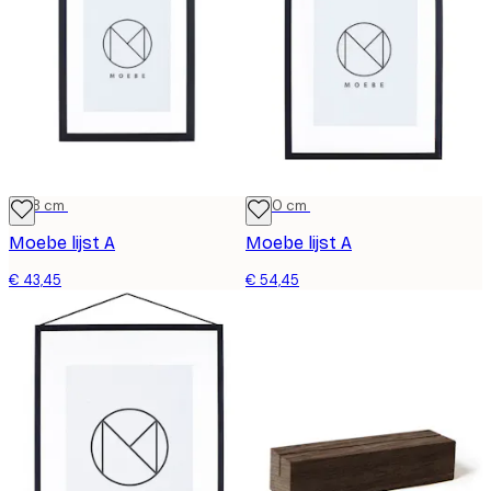
13x18 cm
21x30 cm
Moebe lijst A
Moebe lijst A
€ 43,45
€ 54,45