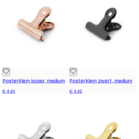
Posterklem koper, medium
Posterklem zwart, medium
€ 4,45
€ 4,45