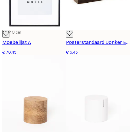
30x40 cm
Moebe lijst A
Posterstandaard Donker Eiken Blok
€ 76,45
€ 5,45