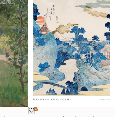
-30%*