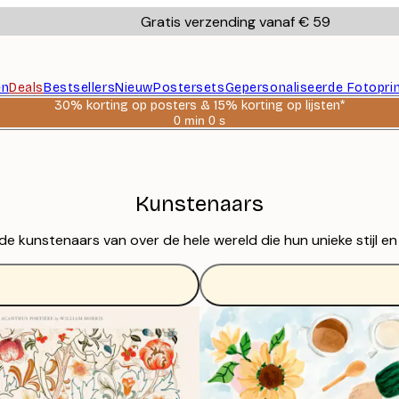
Gratis verzending vanaf € 59
en
Deals
Bestsellers
Nieuw
Postersets
Gepersonaliseerde Fotopri
30% korting op posters & 15% korting op lijsten*
0 min
0 s
Geldig
tot:
2026-
08-
06
Kunstenaars
unstenaars van over de hele wereld die hun unieke stijl en c