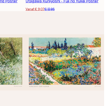
nd Poster
Utagawa Kuniyoshi - Fuji no Yukei Poster
Vanaf € 9,07
€ 12,95