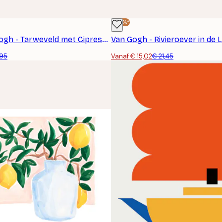
-30%*
Vincent Van Gogh - Tarweveld met Cipressen Poster
,95
Vanaf € 15,02
€ 21,45
AANMELDEN