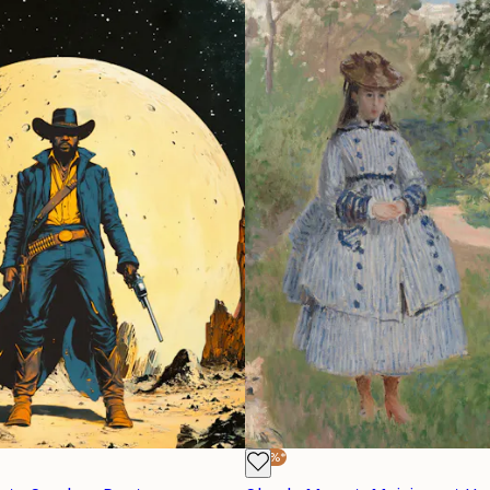
-30%*