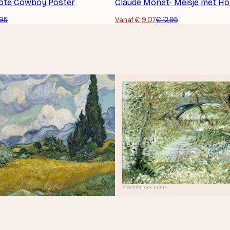
rote Cowboy Poster
Claude Monet- Meisje met Ho
,95
Vanaf € 9,07
€ 12,95