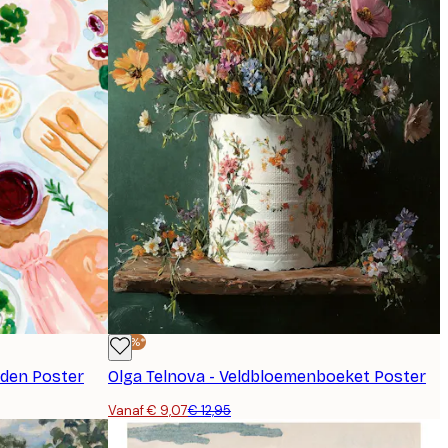
-30%*
nden Poster
Olga Telnova - Veldbloemenboeket Poster
Vanaf € 9,07
€ 12,95