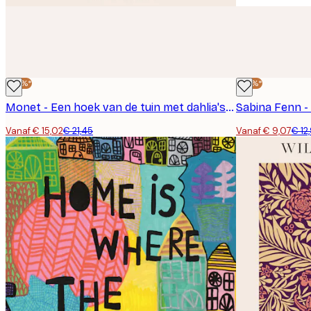
-30%*
-30%*
Monet - Een hoek van de tuin met dahlia's Poster
Sabina Fenn -
Vanaf € 15,02
€ 21,45
Vanaf € 9,07
€ 12