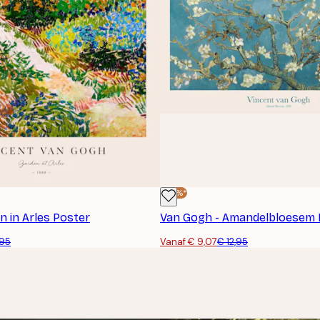
-30%*
n in Arles Poster
Van Gogh - Amandelbloesem 
,95
Vanaf € 9,07
€ 12,95