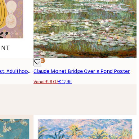
-30%*
Hilma af Klint - The Ten Largest, Adulthood, No. 7 Poster
Claude Monet Bridge Over a Pond Poster
Vanaf € 9,07
€ 12,95