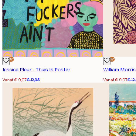
-30%*
-30%*
Jessica Pleur - Thuis Is Poster
William Morri
Vanaf € 9,07
€ 12,95
Vanaf € 9,07
€ 12