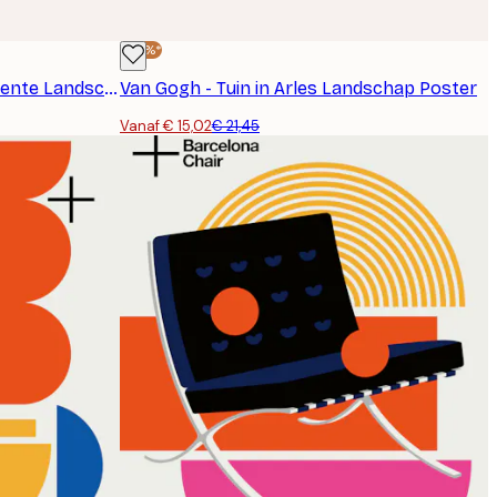
-30%*
Van Gogh - Rivieroever in de Lente Landschap Poster
Van Gogh - Tuin in Arles Landschap Poster
Vanaf € 15,02
€ 21,45