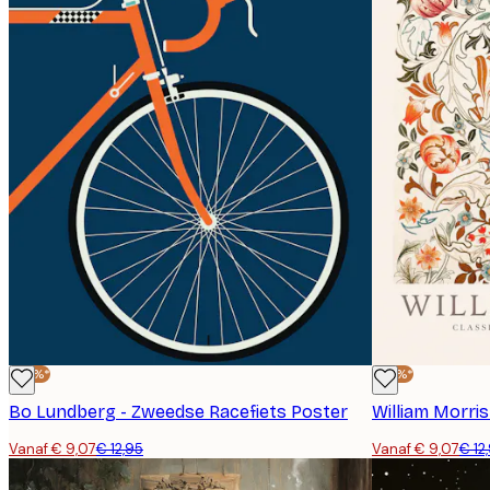
-30%*
-30%*
Bo Lundberg - Zweedse Racefiets Poster
William Morris
Vanaf € 9,07
€ 12,95
Vanaf € 9,07
€ 12