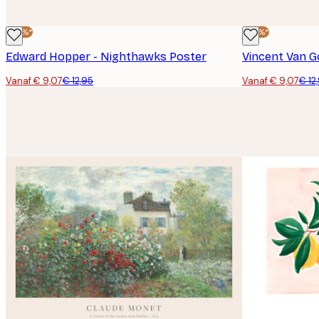
-30%*
-30%*
Edward Hopper - Nighthawks Poster
Vanaf € 9,07
€ 12,95
Vanaf € 9,07
€ 12
E-mail
Privacy beleid