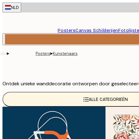
Skip
NLD
to
main
content.
Posters
Canvas Schilderijen
Fotolijst
▸
▸
Posters
Kunstenaars
Ontdek unieke wanddecoratie ontworpen door geselecteerde k
ALLE CATEGORIEËN