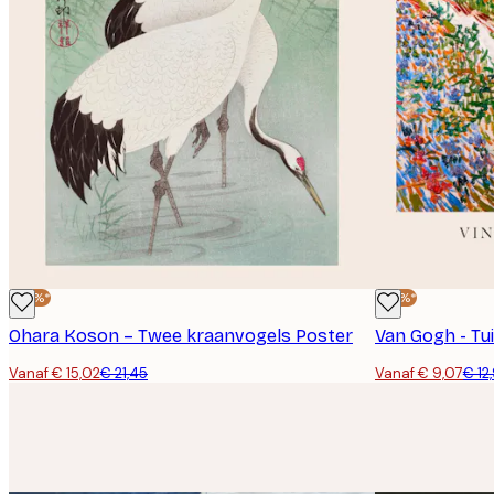
-30%*
-30%*
Ohara Koson – Twee kraanvogels Poster
Van Gogh - Tui
Vanaf € 15,02
€ 21,45
Vanaf € 9,07
€ 12