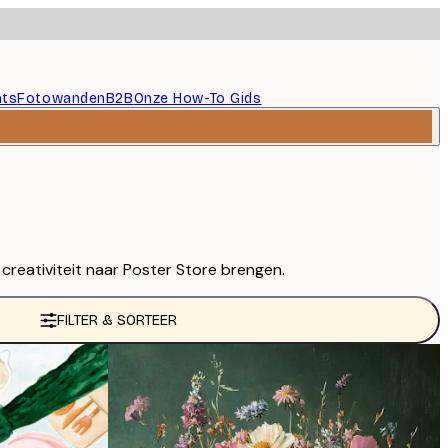
nts
Fotowanden
B2B
Onze How-To Gids
reativiteit naar Poster Store brengen.
FILTER & SORTEER