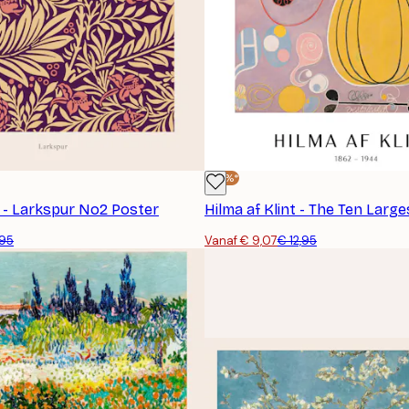
-30%*
s - Larkspur No2 Poster
,95
Vanaf € 9,07
€ 12,95