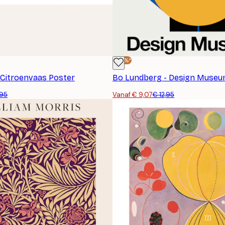
-30%*
 Citroenvaas Poster
Bo Lundberg - Design Museu
,95
Vanaf € 9,07
€ 12,95