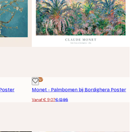
-30%*
Poster
Monet - Palmbomen bij Bordighera Poster
Vanaf € 9,07
€ 12,95