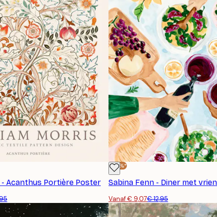
-30%*
 - Acanthus Portière Poster
Sabina Fenn - Diner met vrie
,95
Vanaf € 9,07
€ 12,95