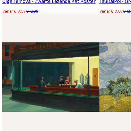
Olga Telnova - Zwarte Lezende Kat Poster
TauDalPoi - G
Vanaf € 9,07
€ 12,95
Vanaf € 9,07
€ 12