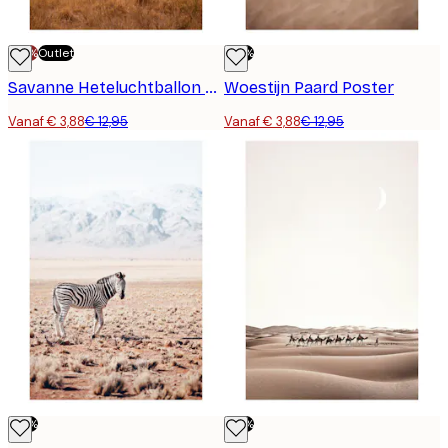
-70%
Outlet
-70%
Savanne Heteluchtballon Poster
Woestijn Paard Poster
Vanaf € 3,88
€ 12,95
Vanaf € 3,88
€ 12,95
-70%
-70%