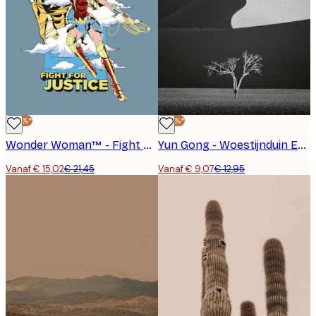
-30%*
-30%*
Wonder Woman™ - Fight For Justice Poster
Yun Gong - Woestijnduin Eenzame Boom Poster
Vanaf € 15,02
€ 21,45
Vanaf € 9,07
€ 12,95