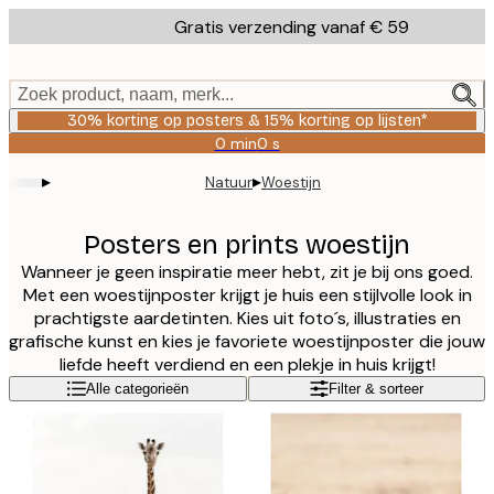
Skip
Gratis verzending vanaf € 59
to
main
content.
Zoek product, naam, merk...
30% korting op posters & 15% korting op lijsten*
0 min
0 s
Geldig
tot:
▸
▸
Natuur
Woestijn
2026-
08-
06
Posters en prints woestijn
Wanneer je geen inspiratie meer hebt, zit je bij ons goed.
Met een woestijnposter krijgt je huis een stijlvolle look in
prachtigste aardetinten. Kies uit foto´s, illustraties en
grafische kunst en kies je favoriete woestijnposter die jouw
liefde heeft verdiend en een plekje in huis krijgt!
Alle categorieën
Filter & sorteer