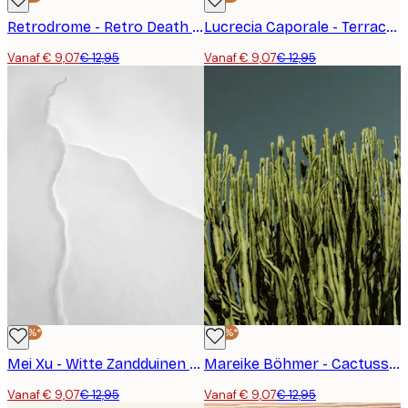
Retrodrome - Retro Death Valley Woestijn Poster
Lucrecia Caporale - Terracotta Woestijnlandschap Poster
Vanaf € 9,07
€ 12,95
Vanaf € 9,07
€ 12,95
-30%*
-30%*
Mei Xu - Witte Zandduinen Poster
Mareike Böhmer - Cactussen Poster
Vanaf € 9,07
€ 12,95
Vanaf € 9,07
€ 12,95