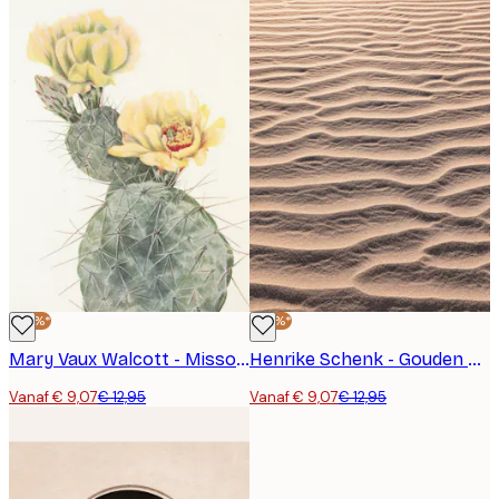
-30%*
-30%*
Mary Vaux Walcott - Missouri Prickly Pear Uit North American Wildflowers (1925) Door Mary Vaux Walcott. Poster
Henrike Schenk - Gouden Zandgolven Poster
Vanaf € 9,07
€ 12,95
Vanaf € 9,07
€ 12,95