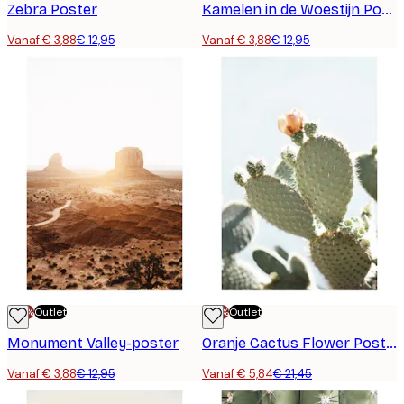
Zebra Poster
Kamelen in de Woestijn Poster
Vanaf € 3,88
€ 12,95
Vanaf € 3,88
€ 12,95
-70%
Outlet
-70%
Outlet
Monument Valley-poster
Oranje Cactus Flower Poster
Vanaf € 3,88
€ 12,95
Vanaf € 5,84
€ 21,45