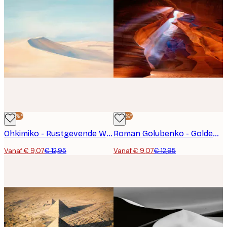
-30%*
-30%*
Ohkimiko - Rustgevende Woestijnduinen Poster
Roman Golubenko - Golden Canyon Light Poster
Vanaf € 9,07
€ 12,95
Vanaf € 9,07
€ 12,95