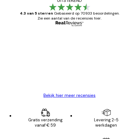
UITSTEKEND
4.3 van 5 sterren
Gebaseerd op 70933 beoordelingen.
Zie een aantal van de recensies hier.
Geverifieerde koper
Recensies
van
Zeer tevreden
klanten
26 mei
Brenda W
Bekijk hier meer recensies
Gratis verzending
Levering 2-5
vanaf € 59
werkdagen
E-mail