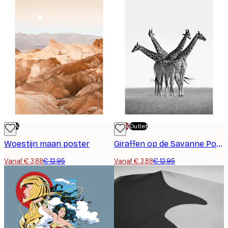
-70%
-70%
Outlet
Woestijn maan poster
Giraffen op de Savanne Poster
Vanaf € 3,88
€ 12,95
Vanaf € 3,88
€ 12,95