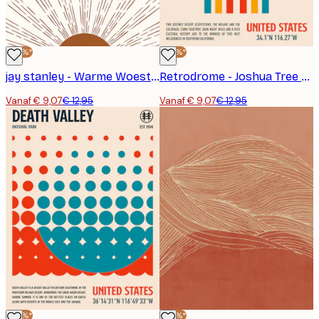
-30%*
-30%*
jay stanley - Warme Woestijnzon Poster
Retrodrome - Joshua Tree Retro Woestijn Poster
Vanaf € 9,07
€ 12,95
Vanaf € 9,07
€ 12,95
-30%*
-30%*