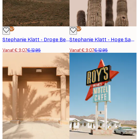
-30%*
-30%*
Stephanie Klatt - Droge Bergenhorizon Poster
Stephanie Klatt - Hoge Saguaro Cactussen Poster
Vanaf € 9,07
€ 12,95
Vanaf € 9,07
€ 12,95