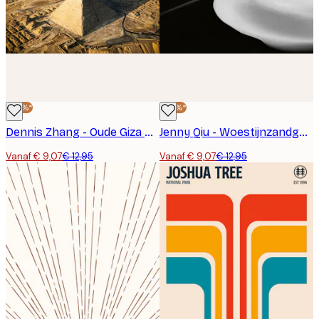
-30%*
-30%*
Dennis Zhang - Oude Giza Piramides Poster
Jenny Qiu - Woestijnzandgolven Poster
Vanaf € 9,07
€ 12,95
Vanaf € 9,07
€ 12,95