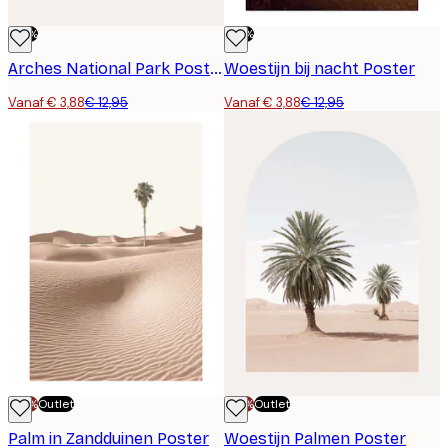
-70%
-70%
Arches National Park Poster
Woestijn bij nacht Poster
Vanaf € 3,88
€ 12,95
Vanaf € 3,88
€ 12,95
-70%
Outlet
-70%
Outlet
Palm in Zandduinen Poster
Woestijn Palmen Poster