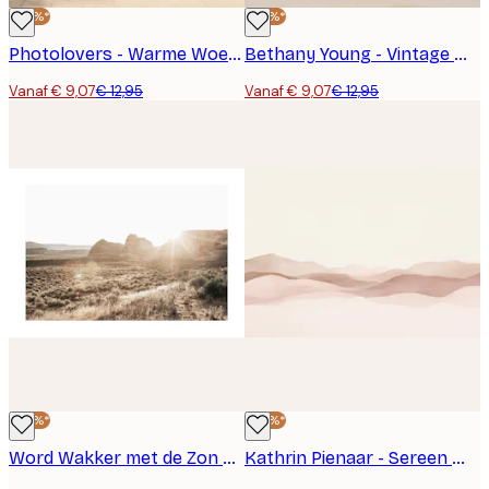
-30%*
-30%*
Photolovers - Warme Woestijnpalm Schaduwen Poster
Bethany Young - Vintage Woestijnmotelbord Poster
Vanaf € 9,07
€ 12,95
Vanaf € 9,07
€ 12,95
-30%*
-30%*
Word Wakker met de Zon Poster
Kathrin Pienaar - Sereen Woestijnlagen Poster