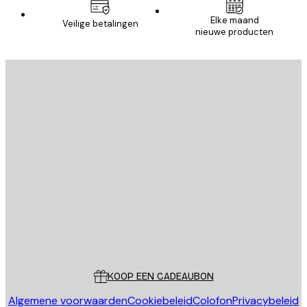
Elke maand
Veilige betalingen
nieuwe producten
AANMELDEN
Privacy beleid
E-mail
VERSTUUR
Store
Poster Store
Klantenservice
KOOP EEN CADEAUBON
Algemene voorwaarden
Cookiebeleid
Colofon
Privacybeleid