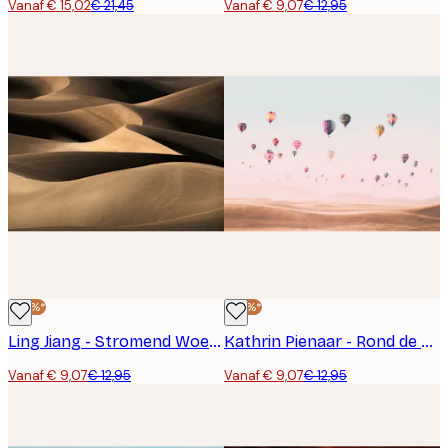
Vanaf € 15,02
€ 21,45
Vanaf € 9,07
€ 12,95
-30%*
-30%*
Ling Jiang - Stromend Woestijnzand Poster
Kathrin Pienaar - Rond de Wereld Poster
Vanaf € 9,07
€ 12,95
Vanaf € 9,07
€ 12,95