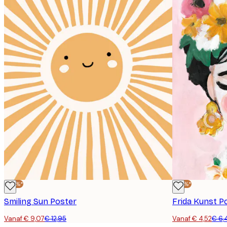
-30%*
-30%*
Smiling Sun Poster
Frida Kunst P
Vanaf € 9,07
€ 12,95
Vanaf € 4,52
€ 6,