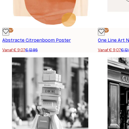
-30%*
-30%*
Abstracte Citroenboom Poster
One Line Art N
Vanaf € 9,07
€ 12,95
Vanaf € 9,07
€ 12