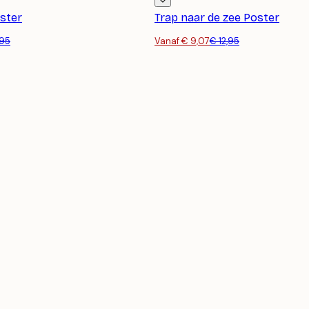
oster
Trap naar de zee Poster
,95
Vanaf € 9,07
€ 12,95