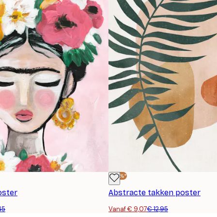
-30%*
oster
Abstracte takken poster
45
Vanaf € 9,07
€ 12,95