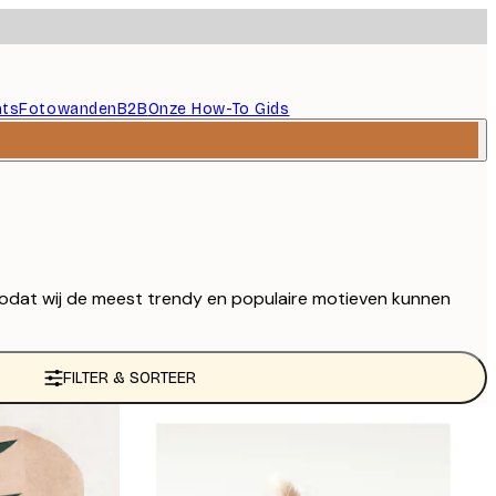
nts
Fotowanden
B2B
Onze How-To Gids
zodat wij de meest trendy en populaire motieven kunnen
FILTER & SORTEER