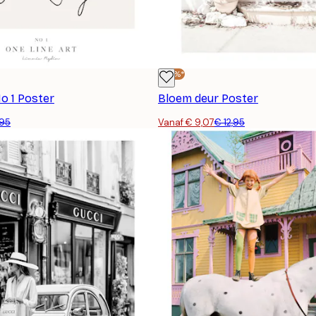
-30%*
o 1 Poster
Bloem deur Poster
,95
Vanaf € 9,07
€ 12,95