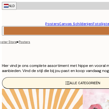
Skip
NLD
to
main
content.
Posters
Canvas Schilderijen
Fotolijst
▸
oster Store
Posters
Hier vind je ons complete assortiment met hippe en vooral 
aanbieden. Vind de stijl die bij jou past en koop vandaag no
ALLE CATEGORIEËN