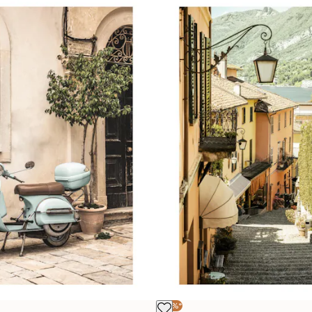
-30%*