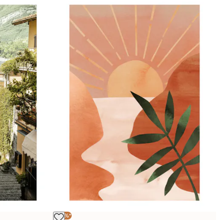
-30%*