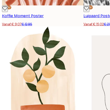
-30%*
-30%*
Koffie Moment Poster
Luipaard Post
Vanaf € 9,07
€ 12,95
Vanaf € 15,02
€ 21