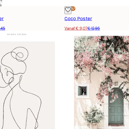
-30%*
er
Coco Poster
,45
Vanaf € 9,07
€ 12,95