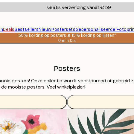
Gratis verzending vanaf € 59
en
Deals
Bestsellers
Nieuw
Postersets
Gepersonaliseerde Fotopri
30% korting op posters & 15% korting op lijsten*
0 min
0 s
Geldig
tot:
2026-
08-
06
Posters
mooie posters! Onze collectie wordt voortdurend uitgebreid 
g de mooiste posters. Veel winkelplezier!