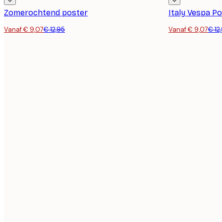
Zomerochtend poster
Italy Vespa P
Vanaf € 9,07
€ 12,95
Vanaf € 9,07
€ 12