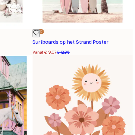
-30%*
Surfboards op het Strand Poster
Vanaf € 9,07
€ 12,95