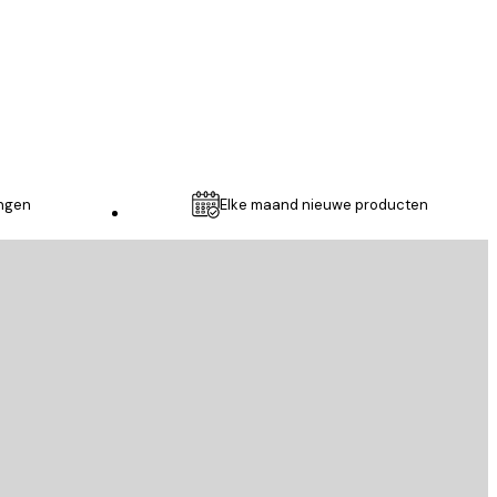
31 dec
Rosanne S
ingen
Elke maand nieuwe producten