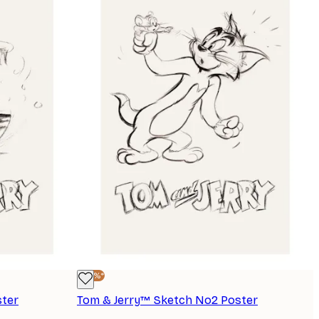
-40%*
ster
Tom & Jerry™ Sketch No2 Poster