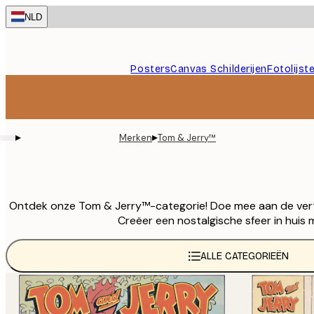
Skip
NLD
to
main
content.
Posters
Canvas Schilderijen
Fotolijst
▸
▸
Merken
Tom & Jerry™
Ontdek onze Tom & Jerry™-categorie! Doe mee aan de vertr
Creëer een nostalgische sfeer in huis
ALLE CATEGORIEËN