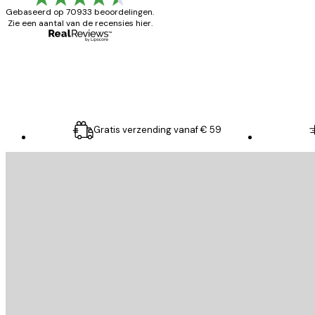
Gebaseerd op 70933 beoordelingen.
Zie een aantal van de recensies hier.
26 mei
Brenda W
Gratis verzending vanaf € 59
E-mail
VERSTUUR