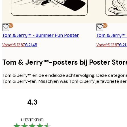
-40%*
-40%*
Tom & Jerry™ - Summer Fun Poster
Tom & Jerry™ 
Vanaf € 12,87
€ 21,45
Vanaf € 12,87
€ 21
Tom & Jerry™-posters bij Poster Stor
Tom & Jerry™ en de eindeloze achtervolging. Deze categorie
Tom & Jerry-fan. Misschien was Tom & Jerry je favoriete seri
4.3
Recensies
van
Zeer tevreden
UITSTEKEND
klanten