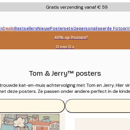
Gratis verzending vanaf € 59
en
Deals
Bestsellers
Nieuw
Postersets
Gepersonaliseerde Fotopri
40% op Posters*
0 min
0 s
Geldig
tot:
2026-
08-
09
Tom & Jerry™ posters
ouwde kat-en-muis achtervolging met Tom en Jerry. Hier vind
 met deze posters. Ze passen onder andere perfect in de kind