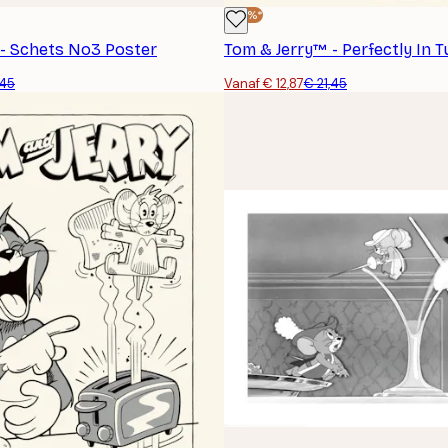
-40%*
- Schets No3 Poster
Tom & Jerry™ - Perfectly In 
,45
Vanaf € 12,87
€ 21,45