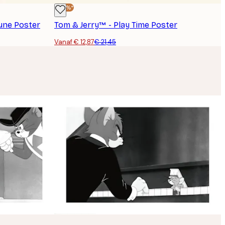
-40%*
Tune Poster
Tom & Jerry™ - Play Time Poster
Vanaf € 12,87
€ 21,45