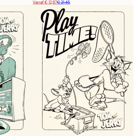
Vanaf € 12,87
€ 21,45