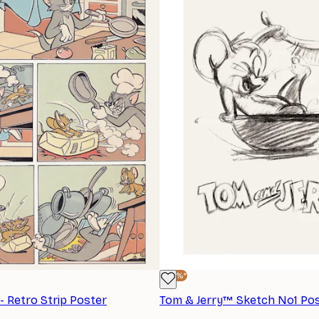
-40%*
- Retro Strip Poster
Tom & Jerry™ Sketch No1 Po