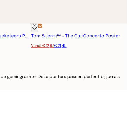
-40%*
Tom & Jerry™ - The Two Mouseketeers Poster
Tom & Jerry™ - The Cat Concerto Poster
Vanaf € 12,87
€ 21,45
de gamingruimte. Deze posters passen perfect bij jou als
Geverifieerde koper
Leuke posters