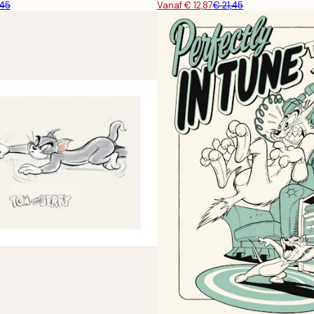
,45
Vanaf € 12,87
€ 21,45