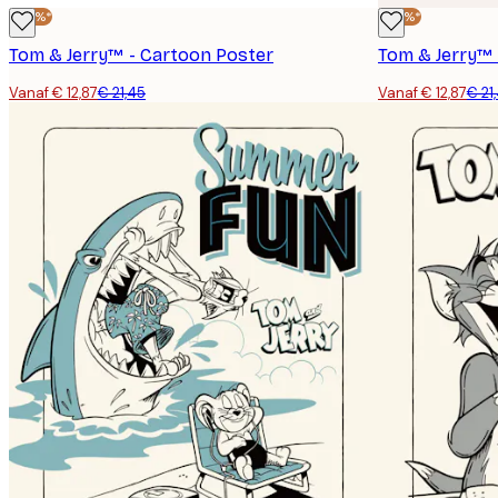
-40%*
-40%*
Tom & Jerry™ - Cartoon Poster
Tom & Jerry™ 
Vanaf € 12,87
€ 21,45
Vanaf € 12,87
€ 21