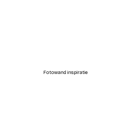
-30%*
Luipaard Poster
Vanaf € 15,02
€ 21,45
Fotowand inspiratie