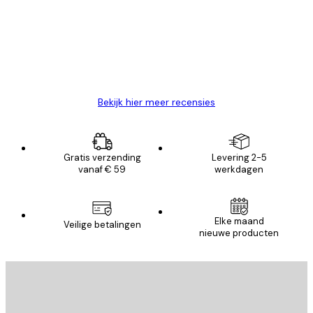
Zeer tevreden
klanten
26 mei
Brenda W
Bekijk hier meer recensies
Gratis verzending
Levering 2-5
vanaf € 59
werkdagen
Elke maand
Veilige betalingen
nieuwe producten