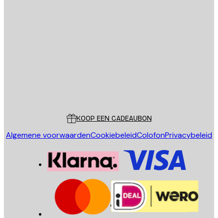
E-mail
VERSTUUR
Store
Poster Store
Klantenservice
KOOP EEN CADEAUBON
Algemene voorwaarden
Cookiebeleid
Colofon
Privacybeleid