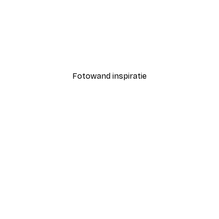
-40%*
Coco Poster
Vanaf € 7,77
€ 12,95
Fotowand inspiratie