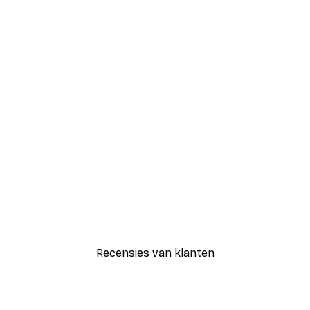
-30%*
Coco Poster
Vanaf € 9,07
€ 12,95
Recensies van klanten