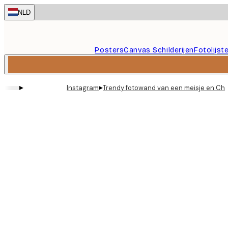
Skip
NLD
to
main
content.
Posters
Canvas Schilderijen
Fotolijst
▸
▸
Instagram
Trendy fotowand van een meisje en Ch