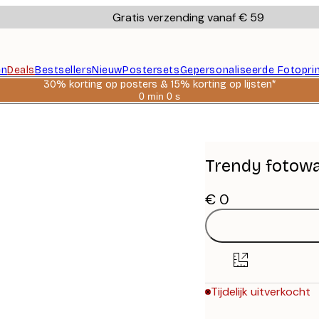
Gratis verzending vanaf € 59
en
Deals
Bestsellers
Nieuw
Postersets
Gepersonaliseerde Fotopri
30% korting op posters & 15% korting op lijsten*
0 min
0 s
Geldig
tot:
anel
2026-
08-
06
Trendy fotowa
€ 0
Tijdelijk uitverkocht