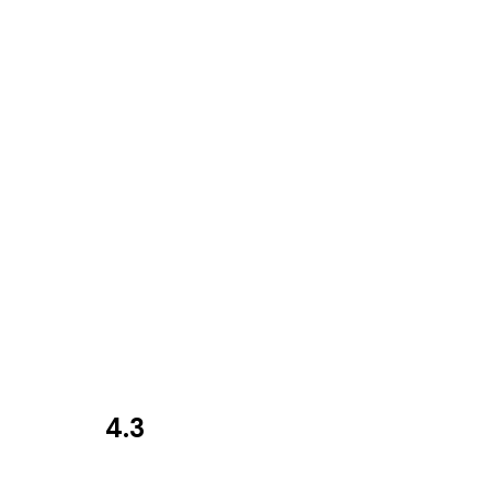
4.3
Recensies
van