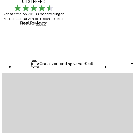
Zeer tevreden
UITSTEKEND
klanten
Gebaseerd op 70933 beoordelingen.
Zie een aantal van de recensies hier.
26 mei
Brenda W
Gratis verzending vanaf € 59
E-mail
VERSTUUR