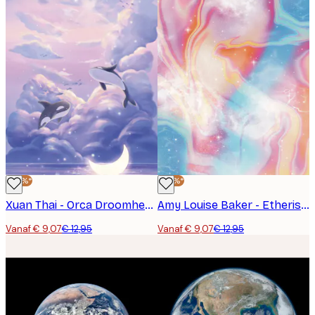
-30%*
-30%*
Xuan Thai - Orca Droomhemel Poster
Amy Louise Baker - Etherisch Marmer Melkweg Poster
Vanaf € 9,07
€ 12,95
Vanaf € 9,07
€ 12,95