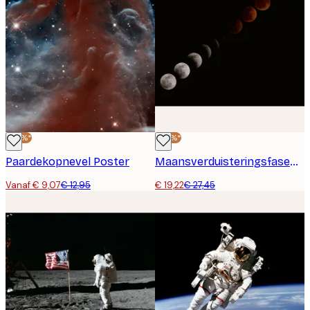
-30%*
-30%*
Paardekopnevel Poster
Maansverduisteringsfasen Poster
Vanaf € 9,07
€ 12,95
€ 19,22
€ 27,45