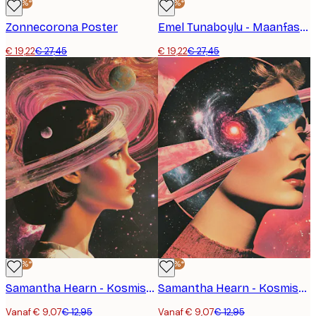
-30%*
-30%*
Zonnecorona Poster
Emel Tunaboylu - Maanfasendans Poster
€ 19,22
€ 27,45
€ 19,22
€ 27,45
-30%*
-30%*
Samantha Hearn - Kosmische Droomvrouw Poster
Samantha Hearn - Kosmische Droomvrouw Poster
Vanaf € 9,07
€ 12,95
Vanaf € 9,07
€ 12,95