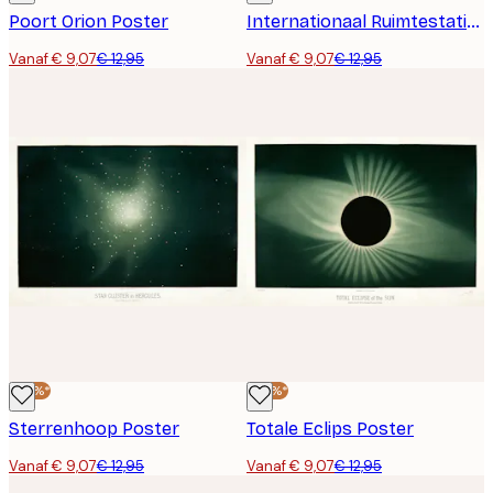
Poort Orion Poster
Internationaal Ruimtestation Poster
Vanaf € 9,07
€ 12,95
Vanaf € 9,07
€ 12,95
-30%*
-30%*
Sterrenhoop Poster
Totale Eclips Poster
Vanaf € 9,07
€ 12,95
Vanaf € 9,07
€ 12,95