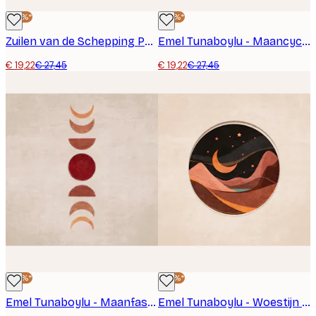
-30%*
-30%*
Zuilen van de Schepping Poster
Emel Tunaboylu - Maancyclus Symfonie Poster
€ 19,22
€ 27,45
€ 19,22
€ 27,45
-30%*
-30%*
Emel Tunaboylu - Maanfasen Poster
Emel Tunaboylu - Woestijn Nachtlandschap Poster