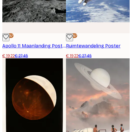
-30%*
-30%*
Apollo 11 Maanlanding Poster
Ruimtewandeling Poster
€ 19,22
€ 27,45
€ 19,22
€ 27,45