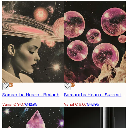
-30%*
-30%*
Samantha Hearn - Bedachtzame Kosmische Vrouw Poster
Samantha Hearn - Surrealistische Roze Planeten Poster
Vanaf € 9,07
€ 12,95
Vanaf € 9,07
€ 12,95