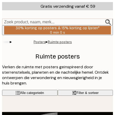
Skip
Gratis verzending vanaf € 59
to
main
content.
Zoek product, naam, merk...
30% korting op posters & 15% korting op lijsten*
0 min
0 s
Geldig
tot:
▸
▸
Posters
Ruimte posters
2026-
08-
06
Ruimte posters
Verken de ruimte met posters geïnspireerd door
sterrenstelsels, planeten en de nachtelijke hemel. Ontdek
ontwerpen die verwondering en nieuwsgierigheid in je
huis brengen.
Alle categorieën
Filter & sorteer