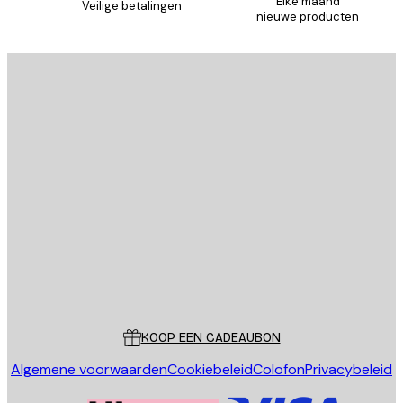
Elke maand
Veilige betalingen
nieuwe producten
AANMELDEN
Privacy beleid
E-mail
VERSTUUR
Store
Poster Store
Klantenservice
KOOP EEN CADEAUBON
Algemene voorwaarden
Cookiebeleid
Colofon
Privacybeleid