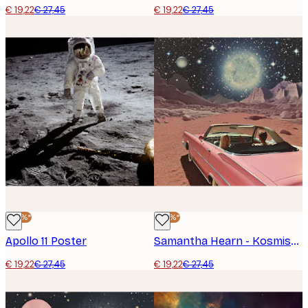
€ 19,22
€ 27,45
€ 19,22
€ 27,45
-30%*
-30%*
Apollo 11 Poster
Samantha Hearn - Kosmische Roadtrip Poster
€ 19,22
€ 27,45
€ 19,22
€ 27,45