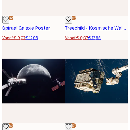
-30%*
-30%*
Spiraal Galaxie Poster
Treechild - Kosmische Walvisrit Poster
Vanaf € 9,07
€ 12,95
Vanaf € 9,07
€ 12,95
-30%*
-30%*