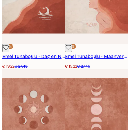
-30%*
-30%*
Emel Tunaboylu - Dag en Nacht Harmonie Poster
Emel Tunaboylu - Maanverlichte Muze Poster
€ 19,22
€ 27,45
€ 19,22
€ 27,45