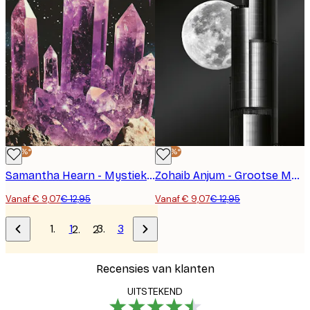
-30%*
-30%*
Samantha Hearn - Mystieke Amethist Galaxy Poster
Zohaib Anjum - Grootse Maan Wolkenkrabber Poster
Vanaf € 9,07
€ 12,95
Vanaf € 9,07
€ 12,95
1
3
2
Recensies van klanten
UITSTEKEND