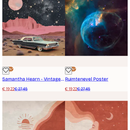
-30%*
-30%*
Samantha Hearn - Vintage Auto Roze Woestijn Poster
Ruimtenevel Poster
€ 19,22
€ 27,45
€ 19,22
€ 27,45