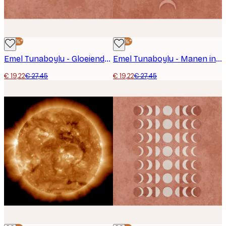
-30%*
-30%*
Emel Tunaboylu - Gloeiende Maanfasen Poster
Emel Tunaboylu - Manen in Volgorde Poster
€ 19,22
€ 27,45
€ 19,22
€ 27,45