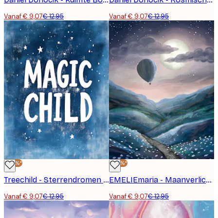
Vanaf € 9,07
€ 12,95
Vanaf € 9,07
€ 12,95
-30%*
-30%*
Treechild - Sterrendromen Poster
EMELIEmaria - Maanverlichte Ballonreis Poster
Vanaf € 9,07
€ 12,95
Vanaf € 9,07
€ 12,95