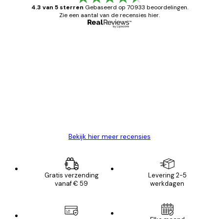
4.3 van 5 sterren
Gebaseerd op 70933 beoordelingen.
Zie een aantal van de recensies hier.
Geverifieerde koper
Recensies
van
Zeer tevreden
klanten
26 mei
Brenda W
Bekijk hier meer recensies
Gratis verzending
Levering 2-5
vanaf € 59
werkdagen
E-mail