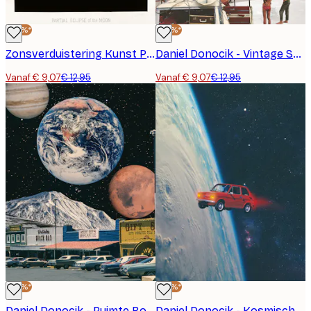
-30%*
-30%*
Zonsverduistering Kunst Poster
Daniel Donocik - Vintage Saturnus Avontuur Poster
Vanaf € 9,07
€ 12,95
Vanaf € 9,07
€ 12,95
-30%*
-30%*
Daniel Donocik - Ruimte Boven Main Street Poster
Daniel Donocik - Kosmische Rode Auto Poster