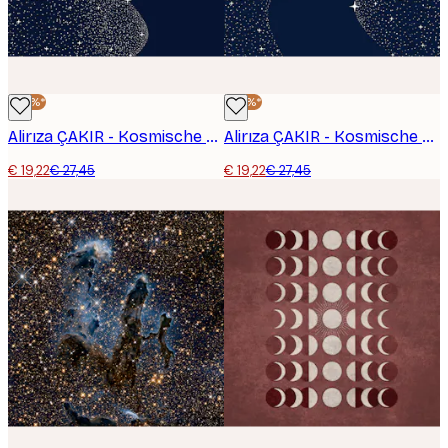
-30%*
-30%*
Alirıza ÇAKIR - Kosmische Adelaarsrog Poster
Alirıza ÇAKIR - Kosmische Zeeschildpad Poster
€ 19,22
€ 27,45
€ 19,22
€ 27,45