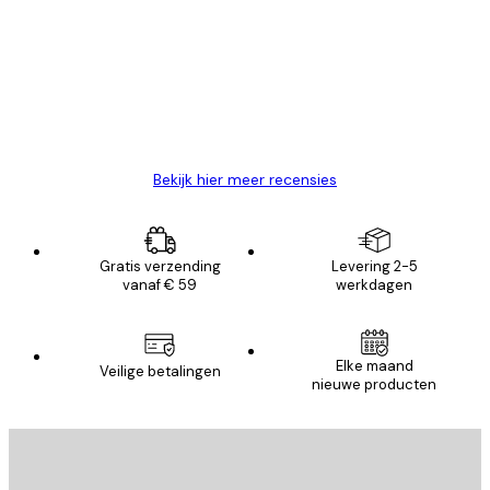
van
Zeer tevreden
klanten
26 mei
Brenda W
Bekijk hier meer recensies
Gratis verzending
Levering 2-5
vanaf € 59
werkdagen
E-mail
Elke maand
Veilige betalingen
nieuwe producten
AANMELDEN
Privacy beleid