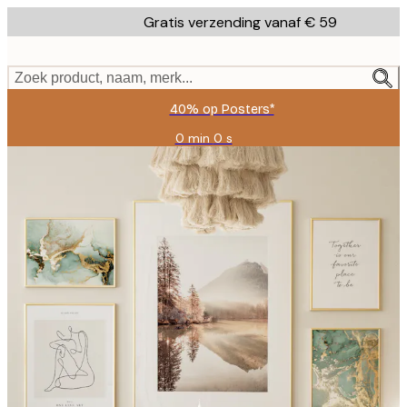
Skip
Gratis verzending vanaf € 59
to
main
content.
Zoek product, naam, merk...
40% op Posters*
0 min
0 s
Geldig
tot:
2026-
08-
09