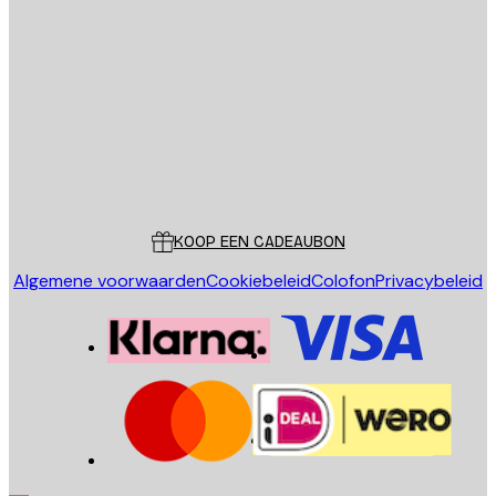
E-mail
VERSTUUR
Store
Poster Store
Klantenservice
KOOP EEN CADEAUBON
Algemene voorwaarden
Cookiebeleid
Colofon
Privacybeleid