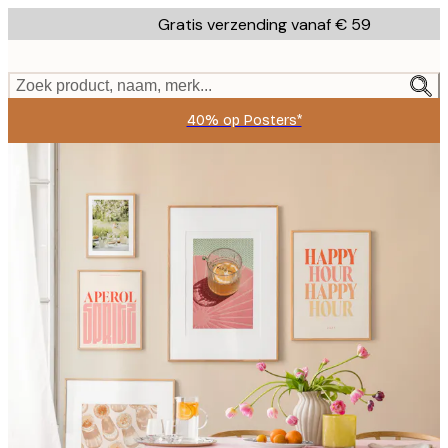
Skip
Gratis verzending vanaf € 59
to
main
content.
Zoek product, naam, merk...
40% op Posters*