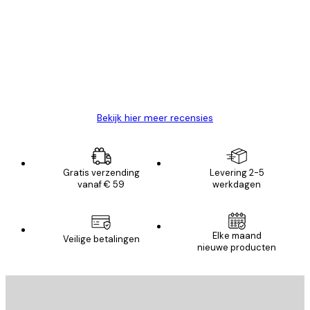
van
Zeer tevreden
klanten
26 mei
Brenda W
Bekijk hier meer recensies
Gratis verzending
Levering 2-5
vanaf € 59
werkdagen
Elke maand
Veilige betalingen
nieuwe producten