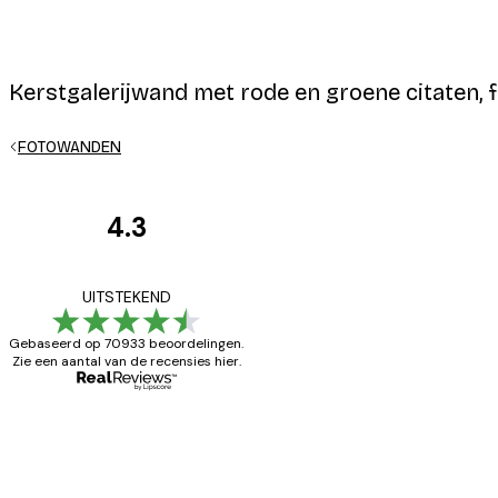
Kerstgalerijwand met rode en groene citaten, f
E-mail
FOTOWANDEN
4.3
Recensies
van
Privacy beleid
Zeer tevreden
UITSTEKEND
klanten
Gebaseerd op 70933 beoordelingen.
Zie een aantal van de recensies hier.
26 mei
Brenda W