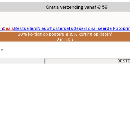
Gratis verzending vanaf € 59
en
Deals
Bestsellers
Nieuw
Postersets
Gepersonaliseerde Fotopri
30% korting op posters & 15% korting op lijsten*
0 min
0 s
Geldig
tot:
itaten, foto's en illustraties met donkere eiken lijsten voor slaapkamer
2026-
08-
06
BESTE