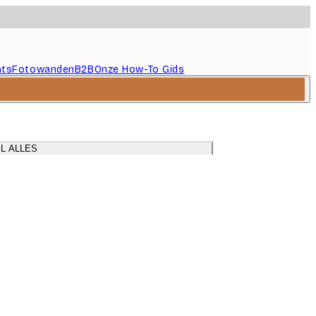
nts
Fotowanden
B2B
Onze How-To Gids
L ALLES