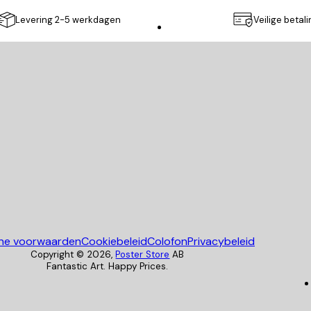
Levering 2-5 werkdagen
Veilige betal
Poster Store
ne voorwaarden
Cookiebeleid
Colofon
Privacybeleid
Copyright ©
2026
,
Poster Store
AB
Fantastic Art. Happy Prices.