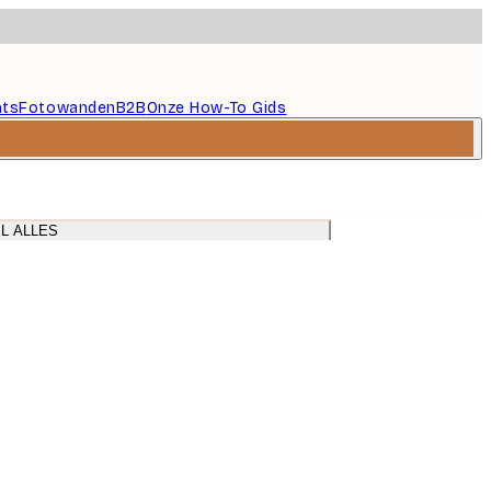
nts
Fotowanden
B2B
Onze How-To Gids
L ALLES