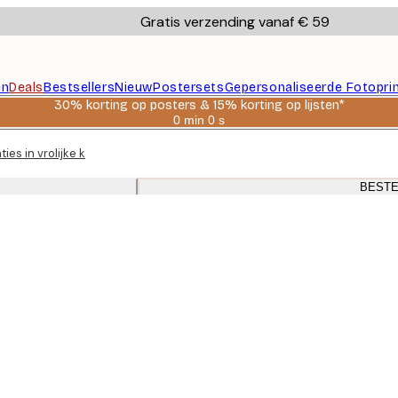
Gratis verzending vanaf € 59
en
Deals
Bestsellers
Nieuw
Postersets
Gepersonaliseerde Fotopri
30% korting op posters & 15% korting op lijsten*
0 min
0 s
Geldig
tot:
aties in vrolijke kleuren voor de kinderkamer
2026-
08-
06
BESTE