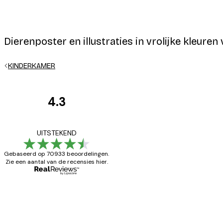
Dierenposter en illustraties in vrolijke kleure
E-mail
KINDERKAMER
4.3
Recensies
van
Privacy beleid
Zeer tevreden
UITSTEKEND
klanten
Gebaseerd op 70933 beoordelingen.
Zie een aantal van de recensies hier.
26 mei
Brenda W