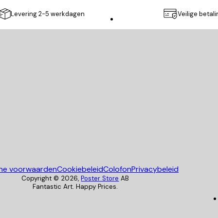
Levering 2-5 werkdagen
Veilige betal
Poster Store
ne voorwaarden
Cookiebeleid
Colofon
Privacybeleid
Copyright ©
2026
,
Poster Store
AB
Fantastic Art. Happy Prices.