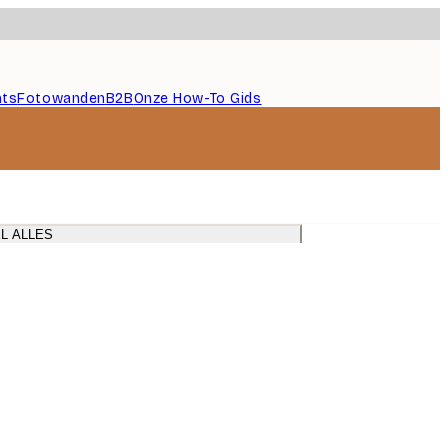
nts
Fotowanden
B2B
Onze How-To Gids
 woonkamer
L ALLES