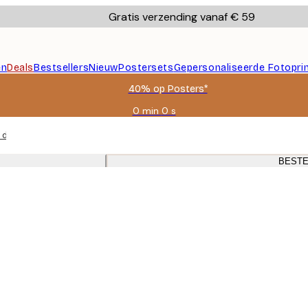
Gratis verzending vanaf € 59
en
Deals
Bestsellers
Nieuw
Postersets
Gepersonaliseerde Fotopri
40% op Posters*
0 min
0 s
Geldig
tot:
 dieren, donkere bossen en kastelen met donkere eiken lijsten voor de
2026-
08-
BESTE
09