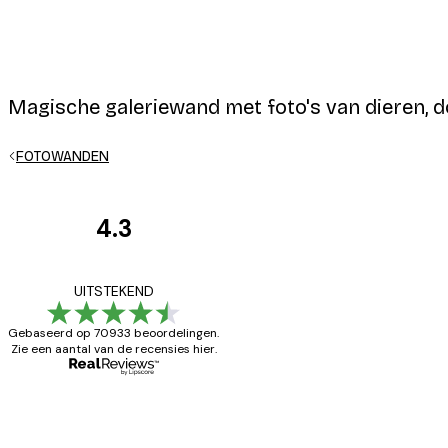
Magische galeriewand met foto's van dieren, 
FOTOWANDEN
4.3
Recensies
van
Zeer tevreden
UITSTEKEND
klanten
Gebaseerd op 70933 beoordelingen.
Zie een aantal van de recensies hier.
26 mei
Brenda W