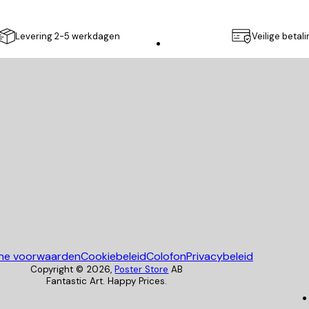
Levering 2-5 werkdagen
Veilige betal
Poster Store
ne voorwaarden
Cookiebeleid
Colofon
Privacybeleid
Copyright ©
2026
,
Poster Store
AB
Fantastic Art. Happy Prices.