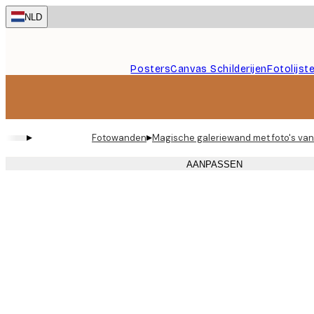
Skip
NLD
to
main
content.
Posters
Canvas Schilderijen
Fotolijst
▸
▸
Fotowanden
Magische galeriewand met foto's van
AANPASSEN