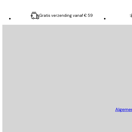
Gratis verzending vanaf € 59
E-mail
VERSTUUR
Store
Algeme