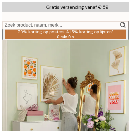
Skip
Gratis verzending vanaf € 59
to
main
content.
Zoek product, naam, merk...
30% korting op posters & 15% korting op lijsten*
0 min
0 s
Geldig
tot:
2026-
08-
06