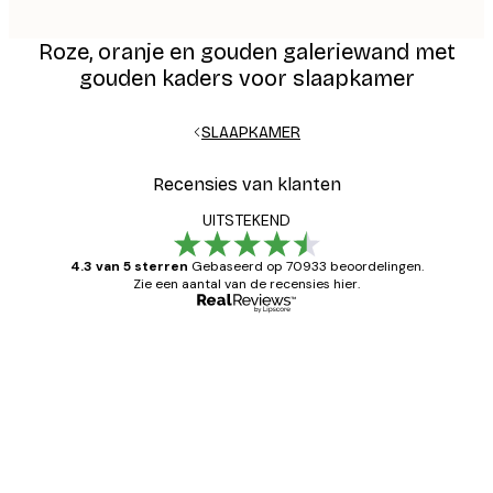
Roze, oranje en gouden galeriewand met
gouden kaders voor slaapkamer
SLAAPKAMER
Recensies van klanten
UITSTEKEND
4.3 van 5 sterren
Gebaseerd op 70933 beoordelingen.
Zie een aantal van de recensies hier.
Geverifieerde koper
Recensies
van
Zeer tevreden
klanten
26 mei