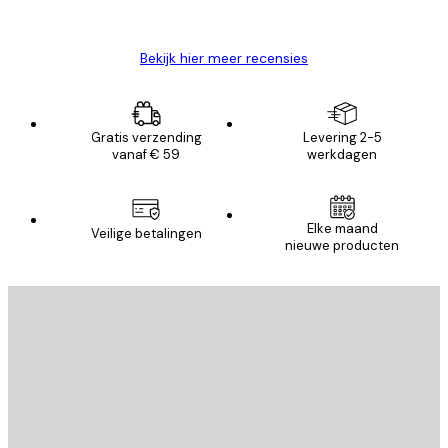
Brenda W
Bekijk hier meer recensies
Gratis verzending
Levering 2-5
vanaf € 59
werkdagen
E-mail
Elke maand
Veilige betalingen
nieuwe producten
AANMELDEN
Privacy beleid
E-mail
VERSTUUR