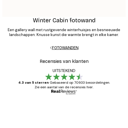
Winter Cabin fotowand
Een gallery wall met rustgevende winterhuisjes en besneeuwde
landschappen. Knusse kunst die warmte brengt in elke kamer.
FOTOWANDEN
Recensies van klanten
UITSTEKEND
4.3 van 5 sterren
Gebaseerd op 70933 beoordelingen.
Zie een aantal van de recensies hier.
Geverifieerde koper
Recensies
van
Zeer tevreden
klanten