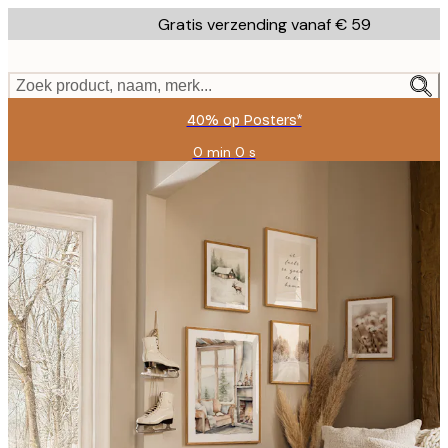
Skip
Gratis verzending vanaf € 59
to
main
content.
Zoek product, naam, merk...
40% op Posters*
0 min
0 s
Geldig
tot:
2026-
08-
09