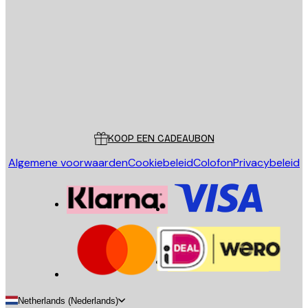
E-mail
VERSTUUR
Store
Poster Store
Klantenservice
KOOP EEN CADEAUBON
Algemene voorwaarden
Cookiebeleid
Colofon
Privacybeleid
Netherlands (Nederlands)