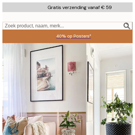
Skip
Gratis verzending vanaf € 59
to
main
content.
Zoek product, naam, merk...
40% op Posters*