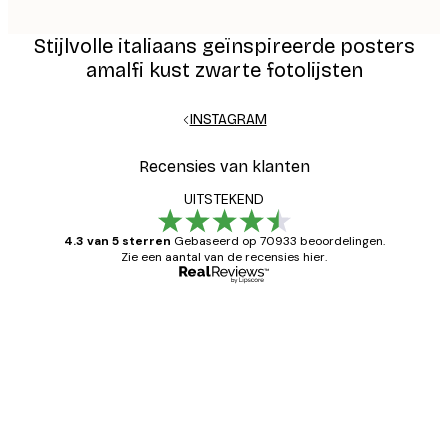
Stijlvolle italiaans geïnspireerde posters
amalfi kust zwarte fotolijsten
INSTAGRAM
Recensies van klanten
UITSTEKEND
4.3 van 5 sterren
Gebaseerd op 70933 beoordelingen.
Zie een aantal van de recensies hier.
Geverifieerde koper
Recensies
van
Zeer tevreden
klanten
26 mei