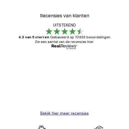
Recensies van klanten
UITSTEKEND
4.3 van 5 sterren
Gebaseerd op 70933 beoordelingen.
Zie een aantal van de recensies hier.
Geverifieerde koper
Recensies
van
Zeer tevreden
klanten
26 mei
Brenda W
Bekijk hier meer recensies