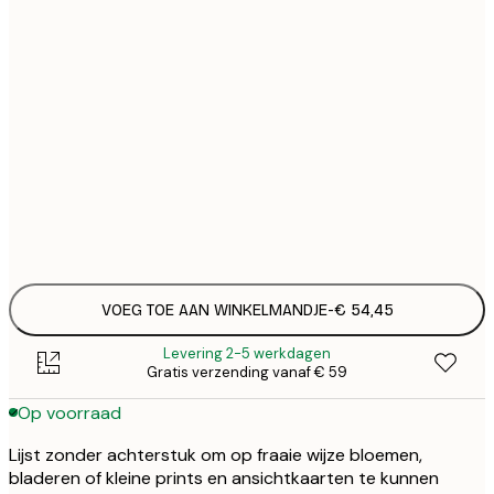
€ 7
€ 5
€ 5
€ 4
€ 4
VOEG TOE AAN WINKELMANDJE
-
€ 54,45
Levering 2-5 werkdagen
Gratis verzending vanaf € 59
Op voorraad
Lijst zonder achterstuk om op fraaie wijze bloemen,
bladeren of kleine prints en ansichtkaarten te kunnen