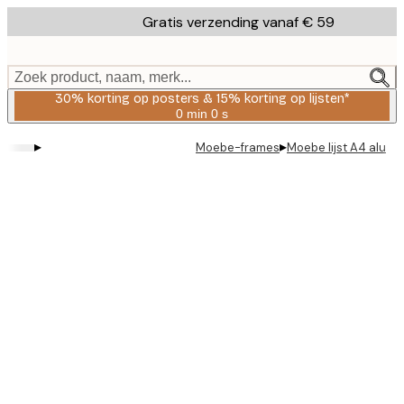
Skip
Gratis verzending vanaf € 59
to
main
content.
Zoek product, naam, merk...
30% korting op posters & 15% korting op lijsten*
0 min
0 s
Geldig
tot:
▸
▸
Moebe-frames
Moebe lijst A4 alu
2026-
08-
06