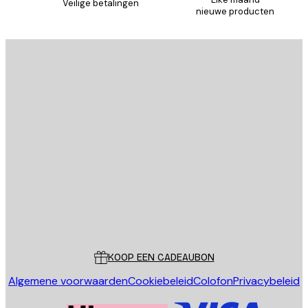
Veilige betalingen
nieuwe producten
E-mail
VERSTUUR
Store
Poster Store
Klantenservice
KOOP EEN CADEAUBON
Algemene voorwaarden
Cookiebeleid
Colofon
Privacybeleid