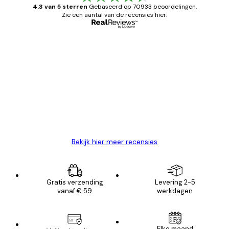
4.3 van 5 sterren
Gebaseerd op 70933 beoordelingen.
Zie een aantal van de recensies hier.
Geverifieerde koper
Recensies
van
Zeer tevreden
klanten
26 mei
Brenda W
Bekijk hier meer recensies
Gratis verzending
Levering 2-5
vanaf € 59
werkdagen
Elke maand