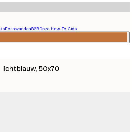
nts
Fotowanden
B2B
Onze How-To Gids
 lichtblauw, 50x70