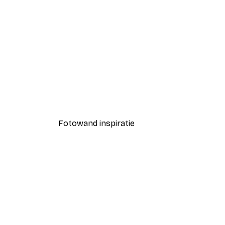
-30%*
Blije Bloemen Poster
Vanaf € 9,07
€ 12,95
Fotowand inspiratie