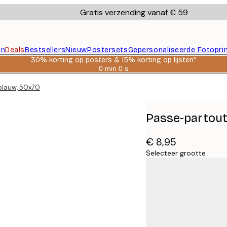
Gratis verzending vanaf € 59
en
Deals
Bestsellers
Nieuw
Postersets
Gepersonaliseerde Fotopri
30% korting op posters & 15% korting op lijsten*
0 min
0 s
Geldig
tot:
tblauw, 50x70
2026-
08-
06
Passe-partout
€ 8,95
Selecteer grootte