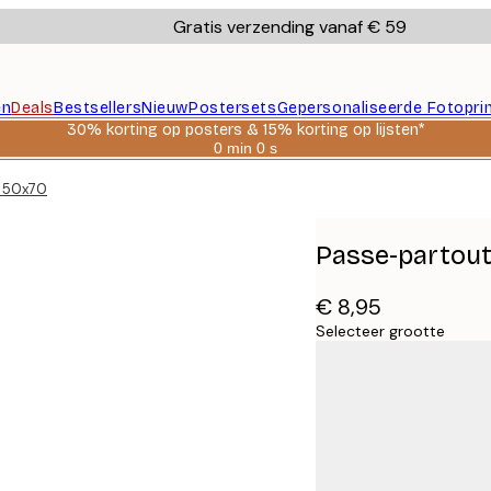
Gratis verzending vanaf € 59
en
Deals
Bestsellers
Nieuw
Postersets
Gepersonaliseerde Fotopri
30% korting op posters & 15% korting op lijsten*
0 min
0 s
Geldig
tot:
, 50x70
2026-
08-
06
Passe-partout
€ 8,95
Selecteer grootte