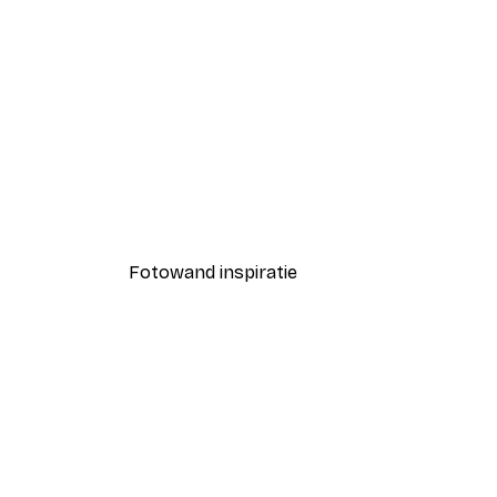
-30%*
Smiling Sun Poster
Vanaf € 9,07
€ 12,95
Fotowand inspiratie