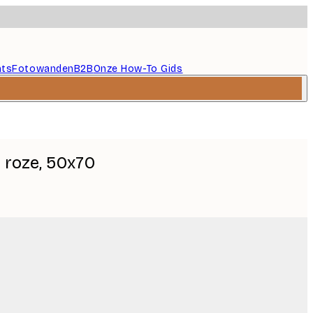
nts
Fotowanden
B2B
Onze How-To Gids
 roze, 50x70