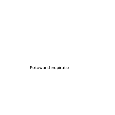
-40%*
Vrouw in de Ochtend Poster
Vanaf € 7,77
€ 12,95
Fotowand inspiratie