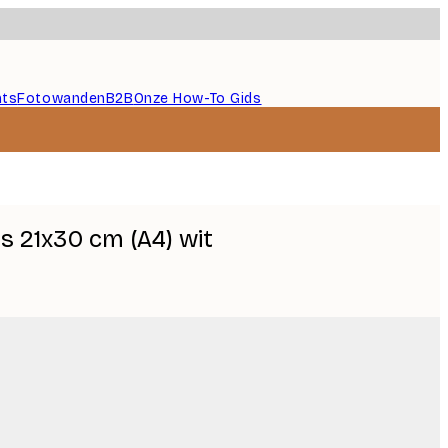
nts
Fotowanden
B2B
Onze How-To Gids
s 21x30 cm (A4) wit