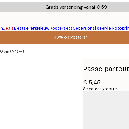
Gratis verzending vanaf € 59
en
Deals
Bestsellers
Nieuw
Postersets
Gepersonaliseerde Fotopri
40% op Posters*
0 cm (A4) wit
Passe-partout
€ 5,45
Selecteer grootte