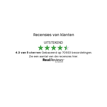
Recensies van klanten
UITSTEKEND
4.3 van 5 sterren
Gebaseerd op 70933 beoordelingen.
Zie een aantal van de recensies hier.
Geverifieerde koper
Recensies
van
Zeer tevreden
klanten
26 mei
Brenda W