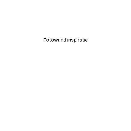
-40%*
Koffie Moment Poster
Vanaf € 7,77
€ 12,95
Fotowand inspiratie