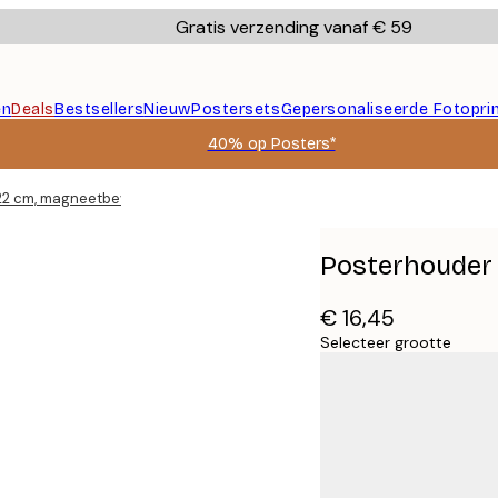
Gratis verzending vanaf € 59
en
Deals
Bestsellers
Nieuw
Postersets
Gepersonaliseerde Fotopri
40% op Posters*
22 cm, magneetbevestiging
Posterhouder 
€ 16,45
Selecteer grootte