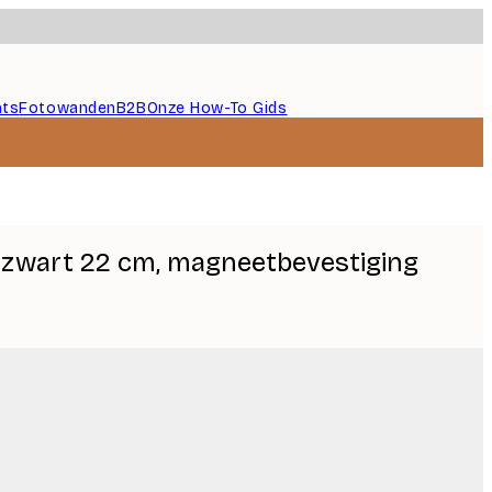
nts
Fotowanden
B2B
Onze How-To Gids
zwart 22 cm, magneetbevestiging