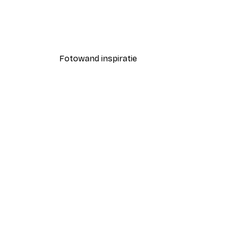
Coco Poster
Vanaf € 7,77
€ 12,95
Fotowand inspiratie