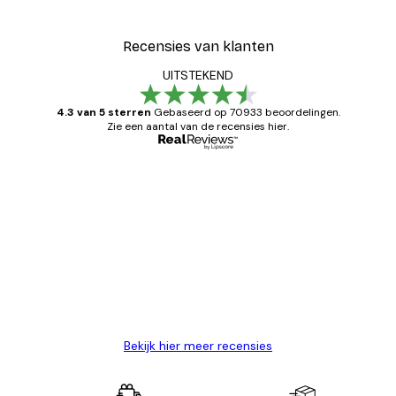
Recensies van klanten
UITSTEKEND
4.3 van 5 sterren
Gebaseerd op 70933 beoordelingen.
Zie een aantal van de recensies hier.
Geverifieerde koper
Recensies
van
Zeer tevreden
klanten
26 mei
Brenda W
Bekijk hier meer recensies