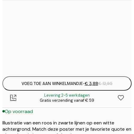
€
21x30 cm
€
€
30x40 cm
€
€
50x70 cm
€
Frame
options
VOEG TOE AAN WINKELMANDJE
-
€ 3,88
€ 12,95
Levering 2-5 werkdagen
Gratis verzending vanaf € 59
Op voorraad
Illustratie van een roos in zwarte lijnen op een witte
achtergrond. Match deze poster met je favoriete quote en