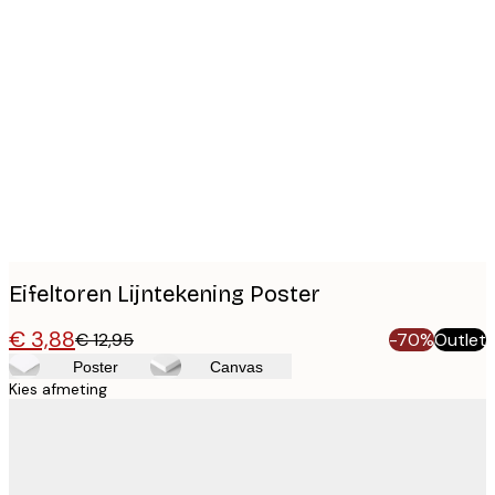
Product
images
Eifeltoren Lijntekening Poster
€ 3,88
€ 12,95
-70%
Outlet
Poster
Canvas
Kies afmeting