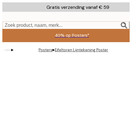
Skip
Gratis verzending vanaf € 59
to
main
content.
Zoek product, naam, merk...
40% op Posters*
▸
▸
Posters
Eifeltoren Lijntekening Poster