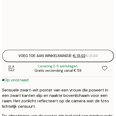
€ 
30x40 cm
€
Frame
options
VOEG TOE AAN WINKELMANDJE
-
€ 15,02
€ 21,45
Levering 2-5 werkdagen
Gratis verzending vanaf € 59
Op voorraad
Sensuele zwart-wit poster van een vrouw die poseert in
een zwart kanten slip en naakte bovenlichaam voor een
raam. Het zonlicht reflecteert op de camera wat de foto
lichtelijk censuurt.
De afmetingen van de poster zijn inclusief een ingebouwde