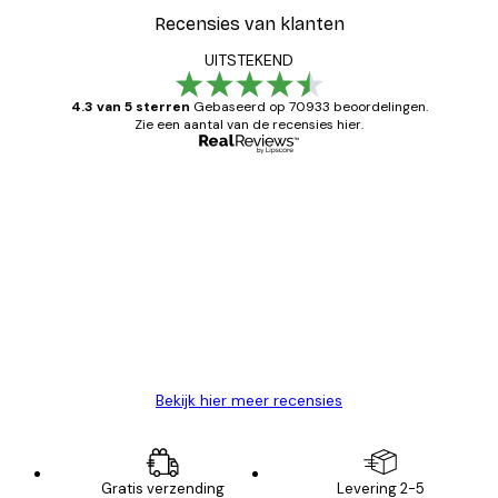
Recensies van klanten
UITSTEKEND
4.3 van 5 sterren
Gebaseerd op 70933 beoordelingen.
Zie een aantal van de recensies hier.
Geverifieerde koper
Recensies
van
Zeer tevreden
klanten
26 mei
Brenda W
Bekijk hier meer recensies
Gratis verzending
Levering 2-5