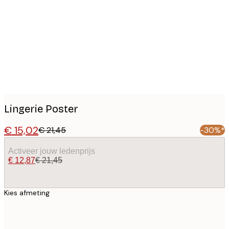
images
Lingerie Poster
€ 15,02
€ 21,45
-30%*
Activeer jouw ledenprijs
€ 12,87
€ 21,45
Kies afmeting