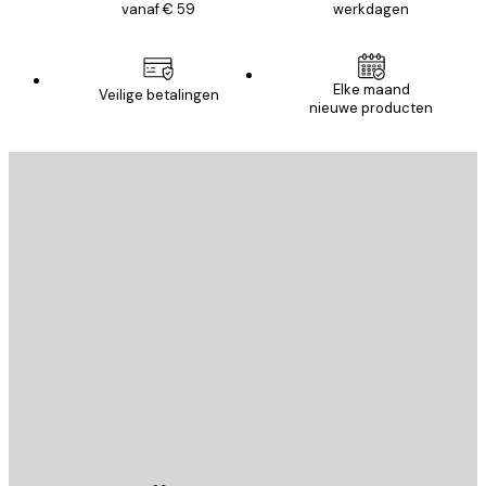
vanaf € 59
werkdagen
Elke maand
Veilige betalingen
nieuwe producten
E-mail
VERSTUUR
Store
Poster Store
Klantenservice