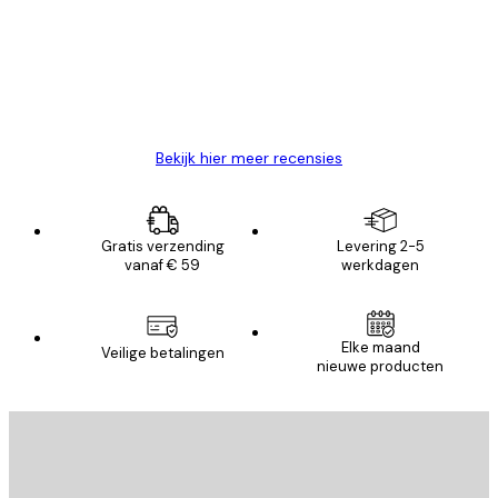
Zeer tevreden
klanten
26 mei
Brenda W
Bekijk hier meer recensies
Gratis verzending
Levering 2-5
vanaf € 59
werkdagen
Elke maand
Veilige betalingen
nieuwe producten