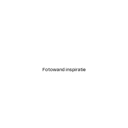
-40%*
Coco Poster
Vanaf € 7,77
€ 12,95
Fotowand inspiratie