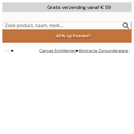
Skip
Gratis verzending vanaf € 59
to
main
content.
Zoek product, naam, merk...
40% op Posters*
▸
▸
Canvas Schilderijen
Abstracte Zonsondergang C