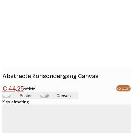
Product
images
Abstracte Zonsondergang Canvas
€ 44,25
€ 59
-25%*
Poster
Canvas
Kies afmeting