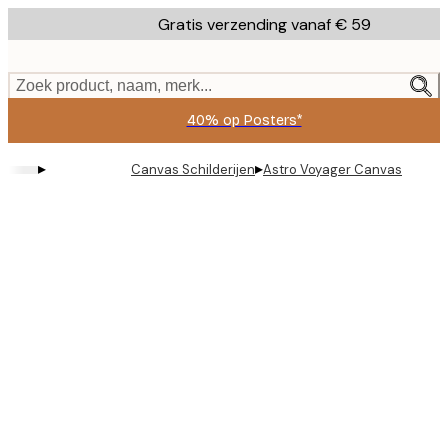
Skip
Gratis verzending vanaf € 59
to
main
content.
Zoek product, naam, merk...
40% op Posters*
▸
▸
Canvas Schilderijen
Astro Voyager Canvas