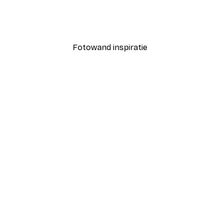
Coco Poster
Vanaf € 7,77
€ 12,95
Fotowand inspiratie