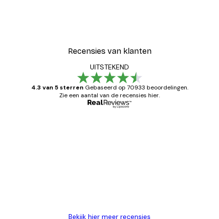
Recensies van klanten
UITSTEKEND
4.3 van 5 sterren
Gebaseerd op 70933 beoordelingen.
Zie een aantal van de recensies hier.
Geverifieerde koper
Recensies
van
Zeer tevreden
klanten
26 mei
Brenda W
Bekijk hier meer recensies