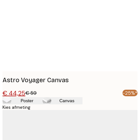
Product
images
Astro Voyager Canvas
€ 44,25
€ 59
-25%*
Poster
Canvas
Kies afmeting