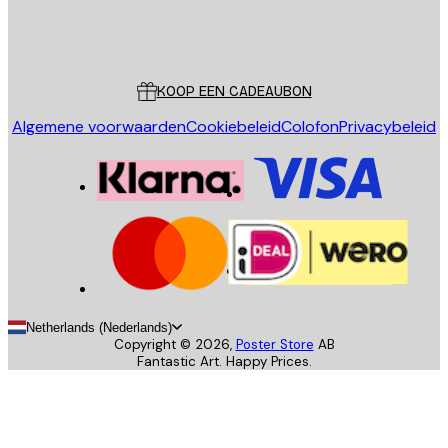
Store
Poster Store
Klantenservice
KOOP EEN CADEAUBON
Algemene voorwaarden
Cookiebeleid
Colofon
Privacybeleid
Netherlands (Nederlands)
Copyright ©
2026
,
Poster Store
AB
Fantastic Art. Happy Prices.