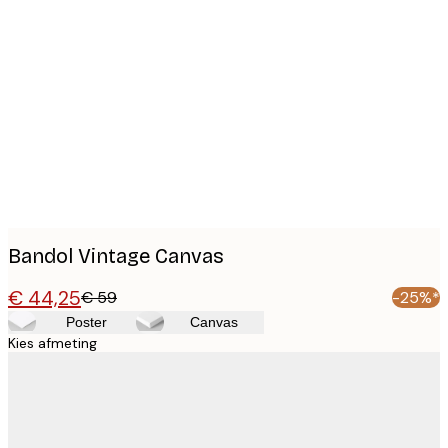
Product
images
Bandol Vintage Canvas
€ 44,25
€ 59
-25%*
Poster
Canvas
Kies afmeting