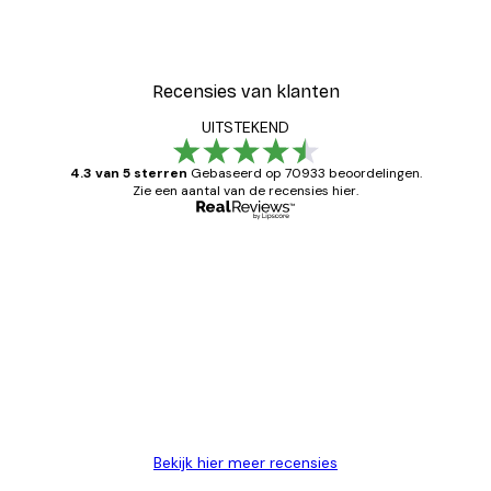
Recensies van klanten
UITSTEKEND
4.3 van 5 sterren
Gebaseerd op 70933 beoordelingen.
Zie een aantal van de recensies hier.
Geverifieerde koper
Recensies
van
Zeer tevreden
klanten
26 mei
Brenda W
Bekijk hier meer recensies