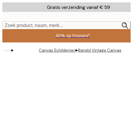
Skip
Gratis verzending vanaf € 59
to
main
content.
Zoek product, naam, merk...
40% op Posters*
▸
▸
Canvas Schilderijen
Bandol Vintage Canvas