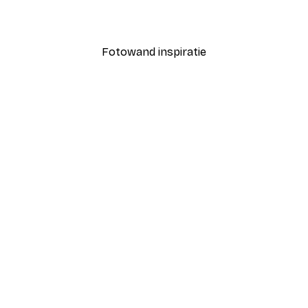
Vanaf € 7,77
€ 12,95
Fotowand inspiratie