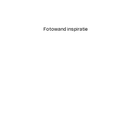
Coco Poster
Vanaf € 7,77
€ 12,95
Fotowand inspiratie