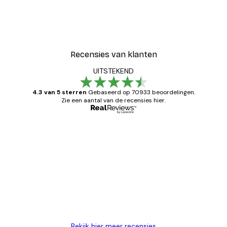
Recensies van klanten
UITSTEKEND
4.3 van 5 sterren
Gebaseerd op 70933 beoordelingen.
Zie een aantal van de recensies hier.
Geverifieerde koper
Recensies
van
Zeer tevreden
klanten
26 mei
Brenda W
Bekijk hier meer recensies