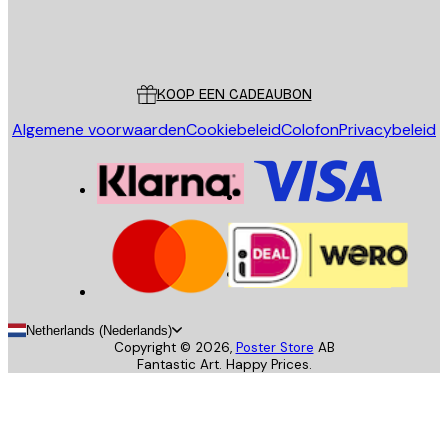
Store
Poster Store
Klantenservice
KOOP EEN CADEAUBON
Algemene voorwaarden
Cookiebeleid
Colofon
Privacybeleid
Netherlands (Nederlands)
Copyright ©
2026
,
Poster Store
AB
Fantastic Art. Happy Prices.