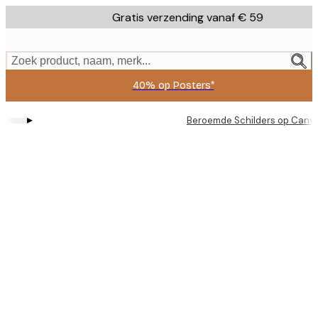
Skip
Gratis verzending vanaf € 59
to
main
content.
Zoek product, naam, merk...
40% op Posters*
▸
Beroemde Schilders op Canv