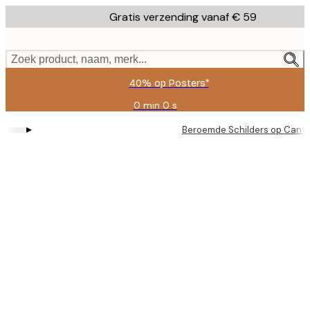
Skip
Gratis verzending vanaf € 59
to
main
content.
Zoek product, naam, merk...
40% op Posters*
0 min
0 s
Geldig
tot:
▸
Beroemde Schilders op Canv
2026-
08-
09