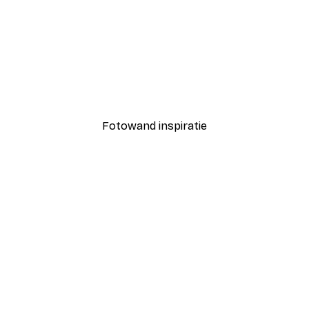
-40%*
Coco Poster
Vanaf € 7,77
€ 12,95
Fotowand inspiratie