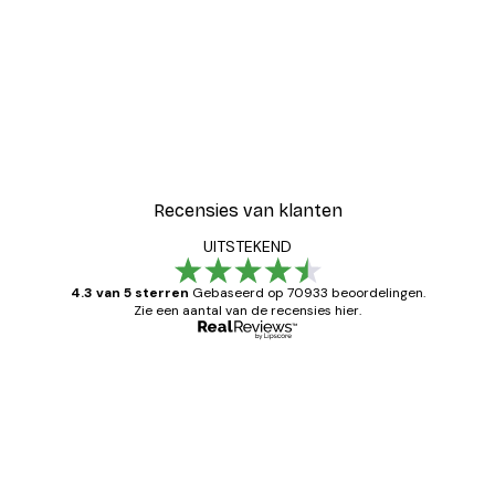
Recensies van klanten
UITSTEKEND
4.3 van 5 sterren
Gebaseerd op 70933 beoordelingen.
Zie een aantal van de recensies hier.
Geverifieerde koper
Recensies
van
Zeer tevreden
klanten