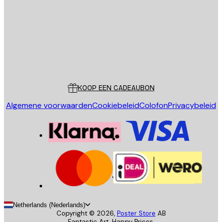
VERSTUUR
Store
Poster Store
Klantenservice
KOOP EEN CADEAUBON
Algemene voorwaarden
Cookiebeleid
Colofon
Privacybeleid
Netherlands (Nederlands)
Copyright ©
2026
,
Poster Store
AB
Fantastic Art. Happy Prices.