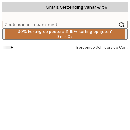
Skip
Gratis verzending vanaf € 59
to
main
content.
Zoek product, naam, merk...
30% korting op posters & 15% korting op lijsten*
0 min
0 s
Geldig
tot:
▸
Beroemde Schilders op Canv
2026-
08-
06