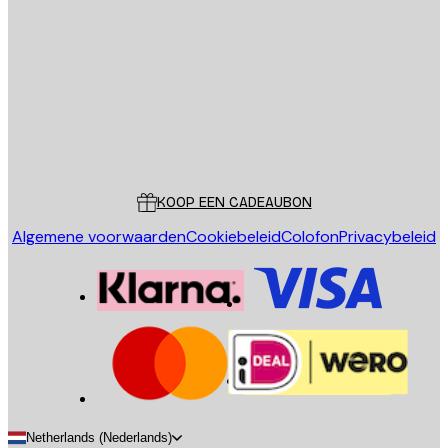
E-mail
VERSTUUR
Store
Poster Store
Klantenservice
KOOP EEN CADEAUBON
Algemene voorwaarden
Cookiebeleid
Colofon
Privacybeleid
Netherlands (Nederlands)