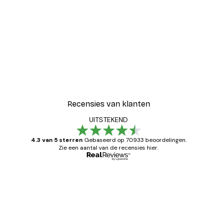
-30%*
Blije Bloemen Poster
Vanaf € 9,07
€ 12,95
Recensies van klanten
UITSTEKEND
4.3 van 5 sterren
Gebaseerd op 70933 beoordelingen.
Zie een aantal van de recensies hier.
Geverifieerde koper
Recensies
van
Zeer tevreden
klanten