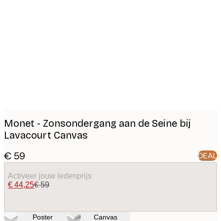
Product
images
Monet - Zonsondergang aan de Seine bij
Lavacourt Canvas
€ 59
DEAL
Activeer jouw ledenprijs
€ 44,25
€ 59
Poster
Canvas