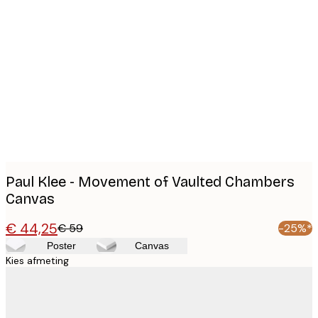
Product
images
Paul Klee - Movement of Vaulted Chambers
Canvas
€ 44,25
€ 59
-25%*
Poster
Canvas
Kies afmeting