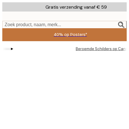
Skip
Gratis verzending vanaf € 59
to
main
content.
Zoek product, naam, merk...
40% op Posters*
▸
Beroemde Schilders op Canv