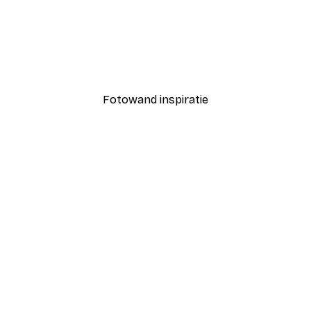
-40%*
Coco Poster
Vanaf € 7,77
€ 12,95
Fotowand inspiratie