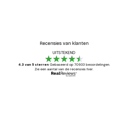
Recensies van klanten
UITSTEKEND
4.3 van 5 sterren
Gebaseerd op 70933 beoordelingen.
Zie een aantal van de recensies hier.
Geverifieerde koper
Recensies
van
Zeer tevreden
klanten
26 mei
Brenda W