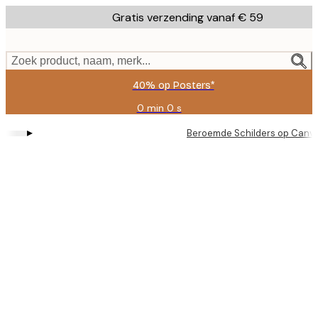
Skip
Gratis verzending vanaf € 59
to
main
content.
Zoek product, naam, merk...
40% op Posters*
0 min
0 s
Geldig
tot:
▸
Beroemde Schilders op Canv
2026-
08-
09