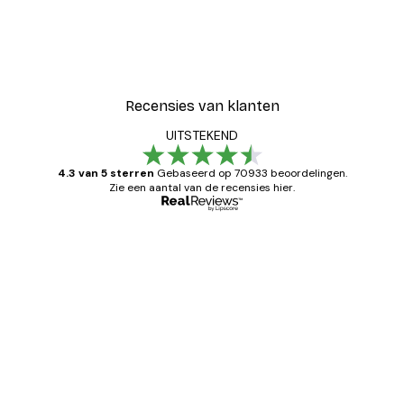
-40%*
Coco Poster
Vanaf € 7,77
€ 12,95
Recensies van klanten
UITSTEKEND
4.3 van 5 sterren
Gebaseerd op 70933 beoordelingen.
Zie een aantal van de recensies hier.
Geverifieerde koper
Recensies
van
Zeer tevreden
klanten
26 mei
Brenda W