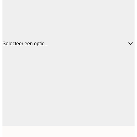
Selecteer een optie...
€ 1