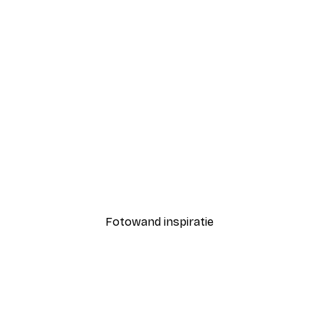
-40%*
Coco Poster
Vanaf € 7,77
€ 12,95
Fotowand inspiratie