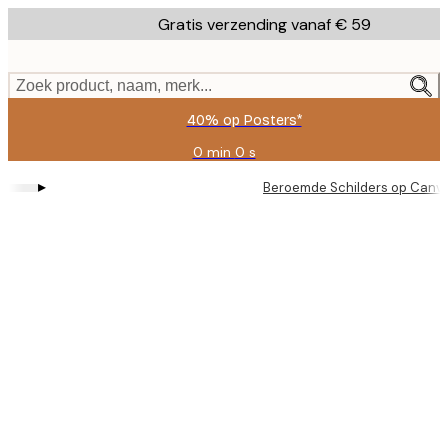
Skip
Gratis verzending vanaf € 59
to
main
content.
Zoek product, naam, merk...
40% op Posters*
0 min
0 s
Geldig
tot:
▸
Beroemde Schilders op Canv
2026-
08-
09