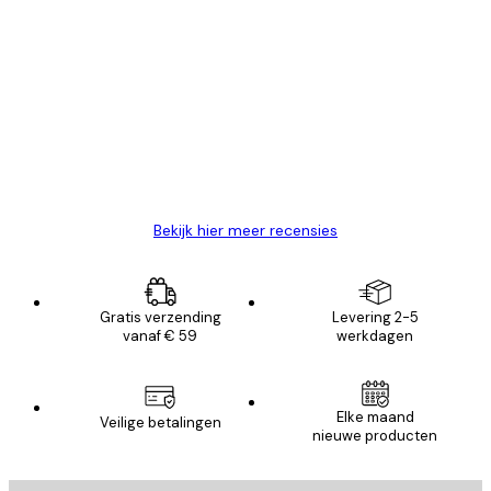
Geverifieerde koper
Recensies
van
Zeer tevreden
klanten
26 mei
Brenda W
Bekijk hier meer recensies
Gratis verzending
Levering 2-5
vanaf € 59
werkdagen
Elke maand
Veilige betalingen
nieuwe producten