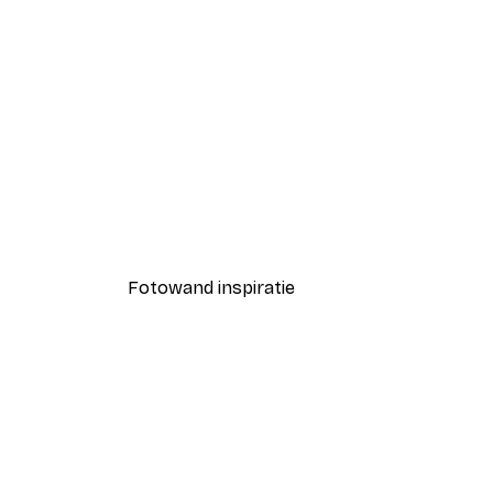
-40%*
Coco Poster
Vanaf € 7,77
€ 12,95
Fotowand inspiratie