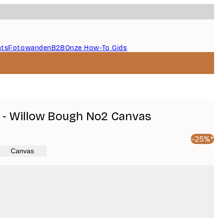
nts
Fotowanden
B2B
Onze How-To Gids
s - Willow Bough No2 Canvas
-25%*
Canvas