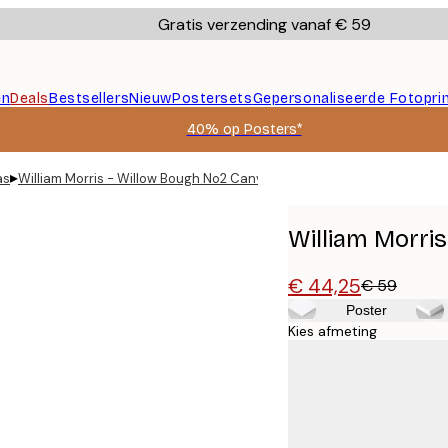
Gratis verzending vanaf € 59
en
Deals
Bestsellers
Nieuw
Postersets
Gepersonaliseerde Fotopri
40% op Posters*
▸
as
William Morris - Willow Bough No2 Canvas
William Morri
€ 44,25
€ 59
Poster
Kies afmeting