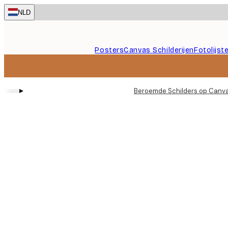
Skip
NLD
to
main
content.
Posters
Canvas Schilderijen
Fotolijst
▸
Beroemde Schilders op Canv