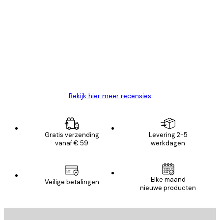
Geverifieerde koper
Recensies
van
Zeer tevreden
klanten
26 mei
Brenda W
Bekijk hier meer recensies
Gratis verzending
Levering 2-5
vanaf € 59
werkdagen
Elke maand
Veilige betalingen
nieuwe producten