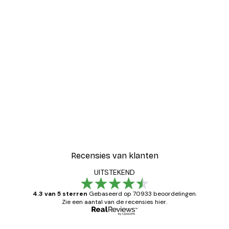
-30%*
Blije Bloemen Poster
Vanaf € 9,07
€ 12,95
Recensies van klanten
UITSTEKEND
4.3 van 5 sterren
Gebaseerd op 70933 beoordelingen.
Zie een aantal van de recensies hier.