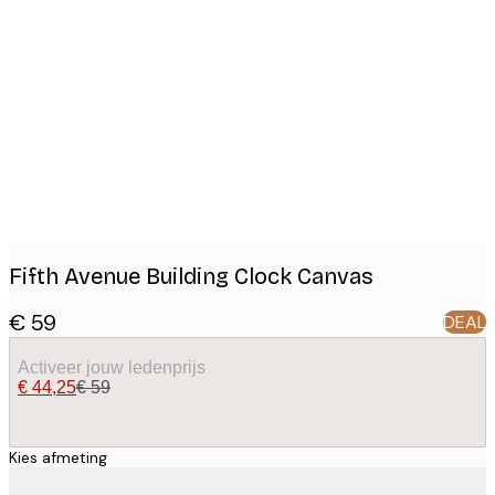
Product
images
Fifth Avenue Building Clock Canvas
€ 59
DEAL
Activeer jouw ledenprijs
€ 44,25
€ 59
Kies afmeting