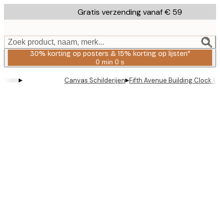
Skip
Gratis verzending vanaf € 59
to
main
content.
Zoek product, naam, merk...
30% korting op posters & 15% korting op lijsten*
0 min
0 s
Geldig
tot:
▸
▸
Canvas Schilderijen
Fifth Avenue Building Clock 
2026-
08-
06