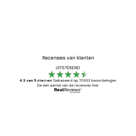
Recensies van klanten
UITSTEKEND
4.3 van 5 sterren
Gebaseerd op 70933 beoordelingen.
Zie een aantal van de recensies hier.
Geverifieerde koper
Recensies
van
Zeer tevreden
klanten