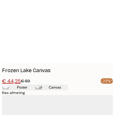
Product
images
Frozen Lake Canvas
€ 44,25
€ 59
-25%*
Poster
Canvas
Kies afmeting