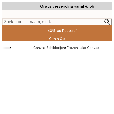
Skip
Gratis verzending vanaf € 59
to
main
content.
Zoek product, naam, merk...
40% op Posters*
0 min
0 s
Geldig
tot:
▸
▸
Canvas Schilderijen
Frozen Lake Canvas
2026-
08-
09