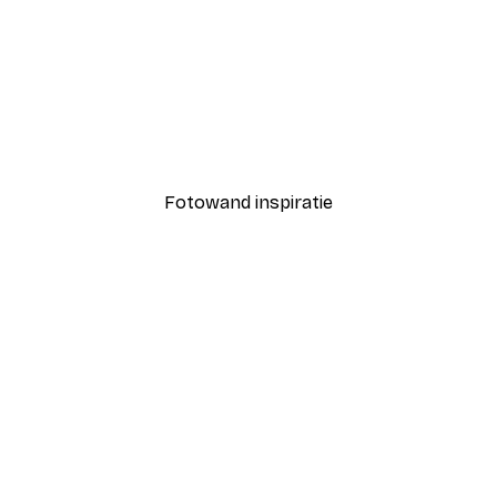
-40%*
Coco Poster
Vanaf € 7,77
€ 12,95
Fotowand inspiratie