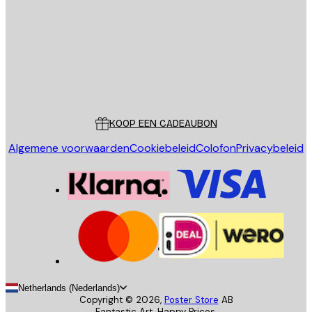
VERSTUUR
Store
Poster Store
Klantenservice
KOOP EEN CADEAUBON
Algemene voorwaarden
Cookiebeleid
Colofon
Privacybeleid
Netherlands (Nederlands)
Copyright ©
2026
,
Poster Store
AB
Fantastic Art. Happy Prices.