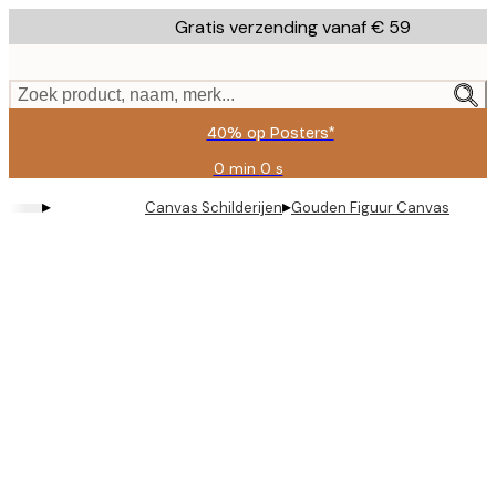
Skip
Gratis verzending vanaf € 59
to
main
content.
Zoek product, naam, merk...
40% op Posters*
0 min
0 s
Geldig
tot:
▸
▸
Canvas Schilderijen
Gouden Figuur Canvas
2026-
08-
09