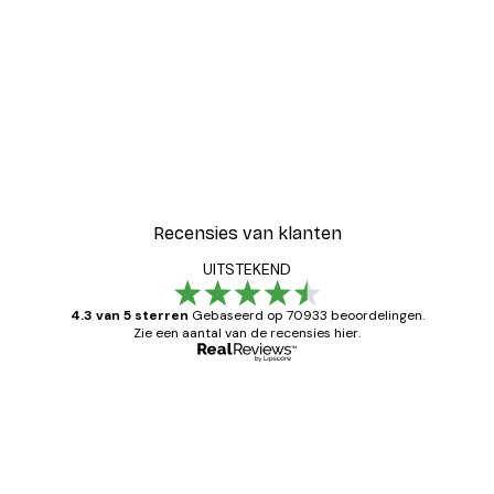
Recensies van klanten
UITSTEKEND
4.3 van 5 sterren
Gebaseerd op 70933 beoordelingen.
Zie een aantal van de recensies hier.
Geverifieerde koper
Recensies
van
Zeer tevreden
klanten