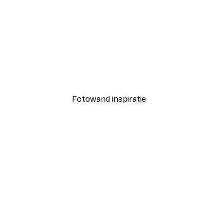
-40%*
Coco Poster
Vanaf € 7,77
€ 12,95
Fotowand inspiratie