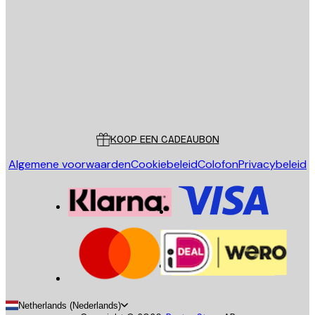
E-mail
VERSTUUR
Store
Poster Store
Klantenservice
KOOP EEN CADEAUBON
Algemene voorwaarden
Cookiebeleid
Colofon
Privacybeleid
Netherlands (Nederlands)