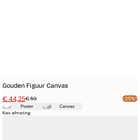
Product
images
Gouden Figuur Canvas
€ 44,25
€ 59
-25%*
Poster
Canvas
Kies afmeting