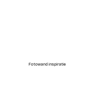
-40%*
Coco Poster
Vanaf € 7,77
€ 12,95
Fotowand inspiratie