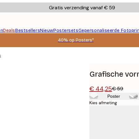
Gratis verzending vanaf € 59
en
Deals
Bestsellers
Nieuw
Postersets
Gepersonaliseerde Fotopri
40% op Posters*
s
Grafische vo
€ 44,25
€ 59
Poster
Kies afmeting