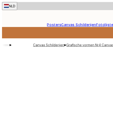
Skip
NLD
to
main
content.
Posters
Canvas Schilderijen
Fotolijst
▸
▸
Canvas Schilderijen
Grafische vormen Nr4 Canva