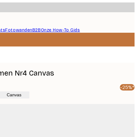
nts
Fotowanden
B2B
Onze How-To Gids
rmen Nr4 Canvas
-25%*
Canvas