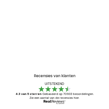
-30%*
Coco Poster
Vanaf € 9,07
€ 12,95
Recensies van klanten
UITSTEKEND
4.3 van 5 sterren
Gebaseerd op 70933 beoordelingen.
Zie een aantal van de recensies hier.