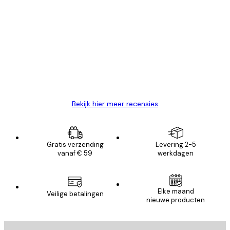
Geverifieerde koper
Recensies
van
Zeer tevreden
klanten
26 mei
Brenda W
Bekijk hier meer recensies
Gratis verzending
Levering 2-5
vanaf € 59
werkdagen
Elke maand
Veilige betalingen
nieuwe producten