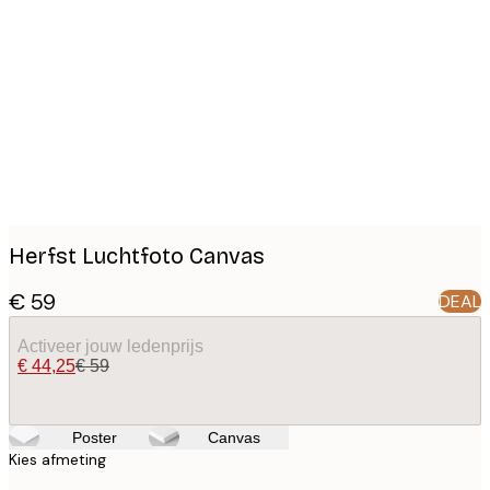
Product
images
Herfst Luchtfoto Canvas
€ 59
DEAL
Activeer jouw ledenprijs
€ 44,25
€ 59
Poster
Canvas
Kies afmeting