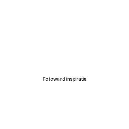
-40%*
Fashion Street Poster
Vanaf € 7,77
€ 12,95
Fotowand inspiratie