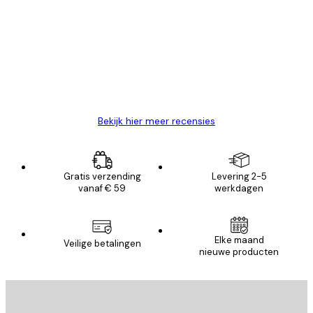
van
Zeer tevreden
klanten
26 mei
Brenda W
Bekijk hier meer recensies
Gratis verzending
Levering 2-5
vanaf € 59
werkdagen
Elke maand
Veilige betalingen
nieuwe producten