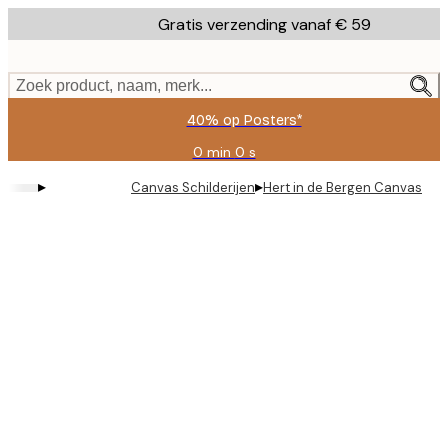
Skip
Gratis verzending vanaf € 59
to
main
content.
Zoek product, naam, merk...
40% op Posters*
0 min
0 s
Geldig
tot:
▸
▸
Canvas Schilderijen
Hert in de Bergen Canvas
2026-
08-
09