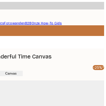
nts
Fotowanden
B2B
Onze How-To Gids
derful Time Canvas
-25%*
Canvas