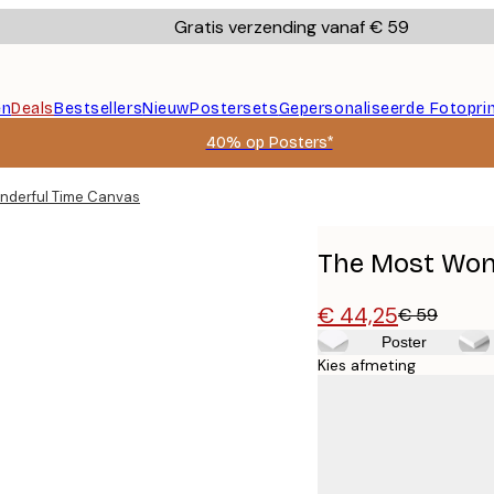
Gratis verzending vanaf € 59
en
Deals
Bestsellers
Nieuw
Postersets
Gepersonaliseerde Fotopri
40% op Posters*
nderful Time Canvas
The Most Won
€ 44,25
€ 59
Poster
Kies afmeting