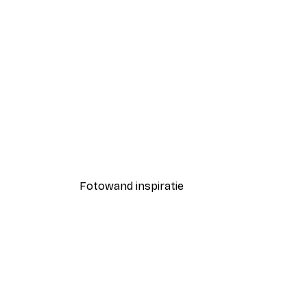
-40%*
Coco Poster
Vanaf € 7,77
€ 12,95
Fotowand inspiratie