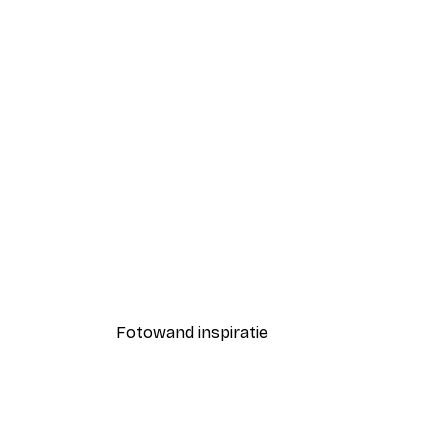
-40%*
Coco Poster
Vanaf € 7,77
€ 12,95
Fotowand inspiratie