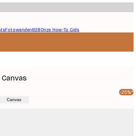
nts
Fotowanden
B2B
Onze How-To Gids
 Canvas
-25%*
Canvas