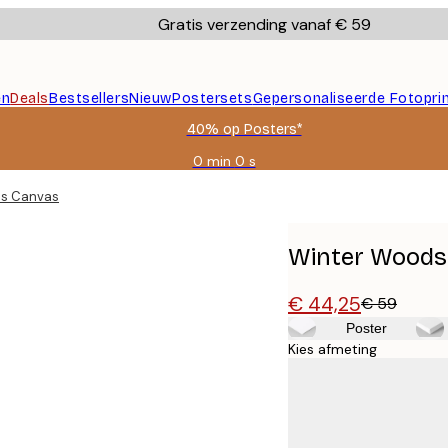
Gratis verzending vanaf € 59
en
Deals
Bestsellers
Nieuw
Postersets
Gepersonaliseerde Fotopri
40% op Posters*
0 min
0 s
Geldig
tot:
ds Canvas
2026-
08-
09
Winter Woods
€ 44,25
€ 59
Poster
Kies afmeting