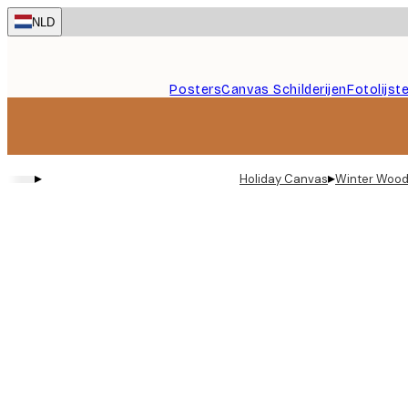
Skip
NLD
to
main
content.
Posters
Canvas Schilderijen
Fotolijst
▸
▸
Holiday Canvas
Winter Woo