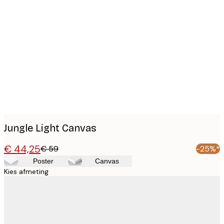
Product
images
Jungle Light Canvas
€ 44,25
€ 59
-25%*
Poster
Canvas
Kies afmeting