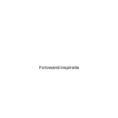
-40%*
Coco Poster
Vanaf € 7,77
€ 12,95
Fotowand inspiratie