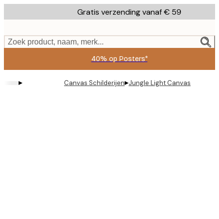
Skip
Gratis verzending vanaf € 59
to
main
content.
Zoek product, naam, merk...
40% op Posters*
▸
▸
Canvas Schilderijen
Jungle Light Canvas