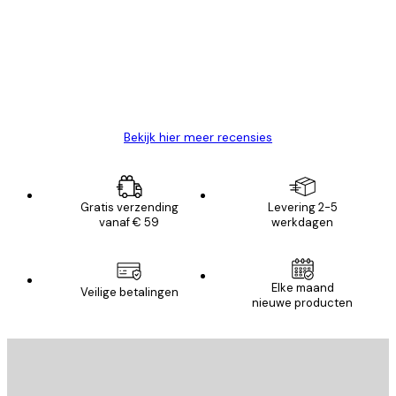
van
Zeer tevreden
klanten
26 mei
Brenda W
Bekijk hier meer recensies
Gratis verzending
Levering 2-5
vanaf € 59
werkdagen
Elke maand
Veilige betalingen
nieuwe producten