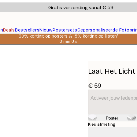
Gratis verzending vanaf € 59
en
Deals
Bestsellers
Nieuw
Postersets
Gepersonaliseerde Fotopri
30% korting op posters & 15% korting op lijsten*
0 min
0 s
Geldig
tot:
2026-
08-
06
Laat Het Lich
€ 59
Activeer jouw ledenpr
Poster
Kies afmeting