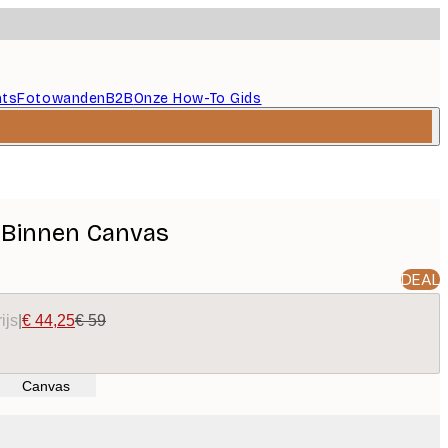
nts
Fotowanden
B2B
Onze How-To Gids
t Binnen Canvas
DEAL
ijs
|
€ 44,25
€ 59
Canvas