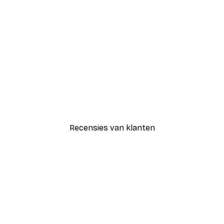
-30%*
Luipaard Poster
Vanaf € 15,02
€ 21,45
Recensies van klanten