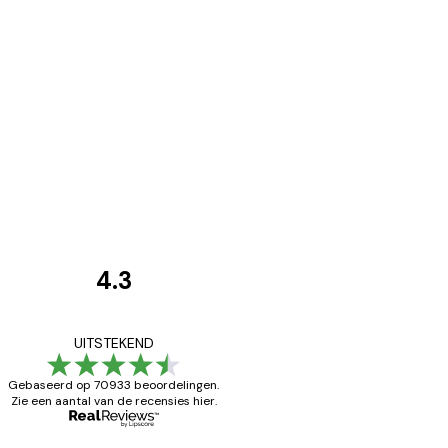
4.3
Recensies
van
Zeer tevreden
UITSTEKEND
klanten
Gebaseerd op 70933 beoordelingen.
Zie een aantal van de recensies hier.
26 mei
Brenda W