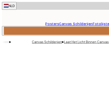
Skip
NLD
to
main
content.
Posters
Canvas Schilderijen
Fotolijst
▸
▸
Canvas Schilderijen
Laat Het Licht Binnen Canvas