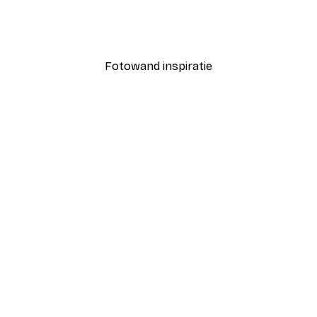
Coco Poster
Vanaf € 7,77
€ 12,95
Fotowand inspiratie