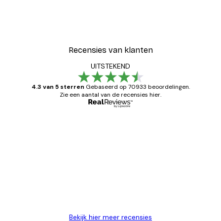
Recensies van klanten
UITSTEKEND
4.3 van 5 sterren
Gebaseerd op 70933 beoordelingen.
Zie een aantal van de recensies hier.
Geverifieerde koper
Recensies
van
Zeer tevreden
klanten
26 mei
Brenda W
Bekijk hier meer recensies