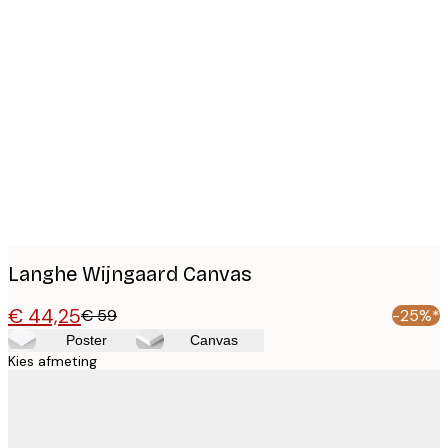
Product
images
Langhe Wijngaard Canvas
€ 44,25
€ 59
-25%*
Poster
Canvas
Kies afmeting