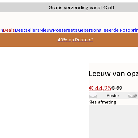
Gratis verzending vanaf € 59
en
Deals
Bestsellers
Nieuw
Postersets
Gepersonaliseerde Fotopri
40% op Posters*
Leeuw van opz
€ 44,25
€ 59
Poster
Kies afmeting