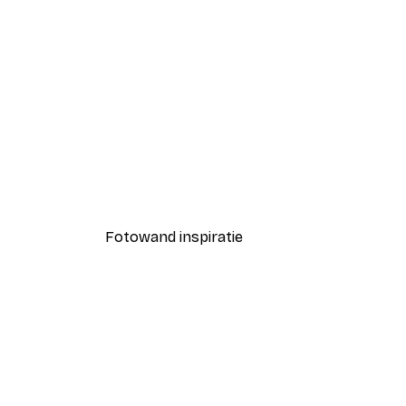
-40%*
Coco Poster
Vanaf € 7,77
€ 12,95
Fotowand inspiratie