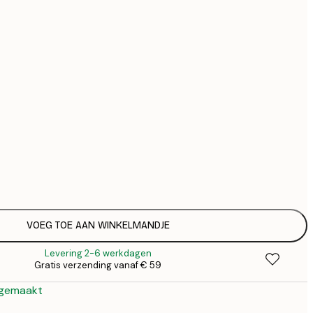
€ 
€ 
€ 1
Geen lijst
VOEG TOE AAN WINKELMANDJE
Levering 2-6 werkdagen
Gratis verzending vanaf € 59
 gemaakt