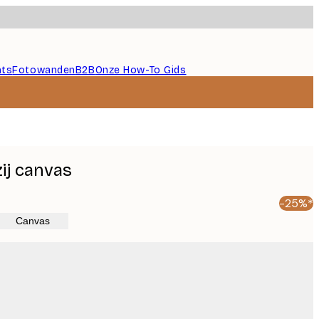
nts
Fotowanden
B2B
Onze How-To Gids
ij canvas
-25%*
Canvas